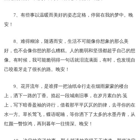
7、有些事以温暖而美好的姿态定格，停留在我的梦中。晚
安！
8、难得糊涂，随遇而安，生活不可能像你想象的那么美
好，也不会像你想的那么糟糕。人的脆弱和坚强都超乎自己的想
像。有时候，我可能脆弱得一句话就泪流满面，有时，也发现自
己咬着牙走了很长的路。晚安！
9、花开流年，是谁撑一把油纸伞行走在烟雨蒙蒙的楼台
上，洒下一路的丁香。捻起一段城南旧事，在岁月素白的.笺
上，写下暗香盈袖的诗行，借着那平平仄仄的韵律，去寻你的在
水一方。草长莺飞，蝶语呢喃，等你洒下了太多的水墨丹青，从
红颜一瞥惊鸿，再到暮年一往情深。晚安！