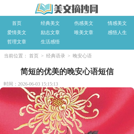
首页
经典美文
伤感美文
情感美文
爱情美文
励志文章
唯美文章
感悟人生
哲理文章
生活感悟
当前位置：
首页
>
经典语录
>
晚安心语
简短的优美的晚安心语短信
时间：2026-06-03 15:15:13