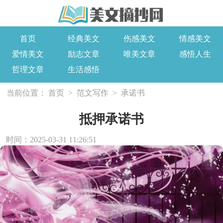
首页
经典美文
伤感美文
情感美文
爱情美文
励志文章
唯美文章
感悟人生
哲理文章
生活感悟
当前位置：
首页
>
范文写作
>
承诺书
抵押承诺书
时间：2025-03-31 11:26:51