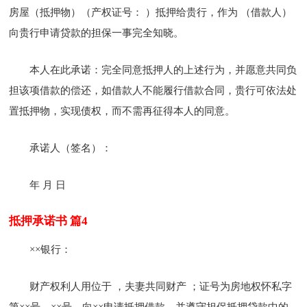
房屋（抵押物）（产权证号： ）抵押给贵行，作为 （借款人）
向贵行申请贷款的担保一事完全知晓。
本人在此承诺：完全同意抵押人的上述行为，并愿意共同负
担该项借款的偿还，如借款人不能履行借款合同，贵行可依法处
置抵押物，实现债权，而不需再征得本人的同意。
承诺人（签名）：
年 月 日
抵押承诺书 篇4
××银行：
财产权利人用位于 ，夫妻共同财产 ；证号为房地权怀私字
第××号、××号，向××申请抵押借款，并遵守担保抵押贷款中的