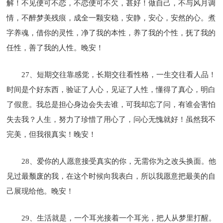
解！不见便可不恋，不恋便可不欠，甚好！做自己，不与风月调
情，不醉梦美残痕，成全一颗安稳，安静，安心，安然的心。煮
字养魂，借你的灵性，净了我的本性，养了我的个性，抚了我的
任性，善了我的人性。晚安！
27、短期交往靠感觉，长期交往看性格，一生交往看人品！
时间是个好东西，验证了人心，见证了人性，懂得了真心，明白
了假意。我总是担心身边会失去谁，可我却忘了问，有谁会害怕
失去我？人生，努力了珍惜了用心了，问心无愧就好！虽然我不
完美，但我很真实！晚安！
28、爱你的人愿意接受真实的你，无需你为之改头换面。他
见过最颓废的我，在这个时候向我表白，所以我愿意把最美的自
己展现给他。晚安！
29、生活就是，一个耳光接着一个耳光，把人从梦里打醒。