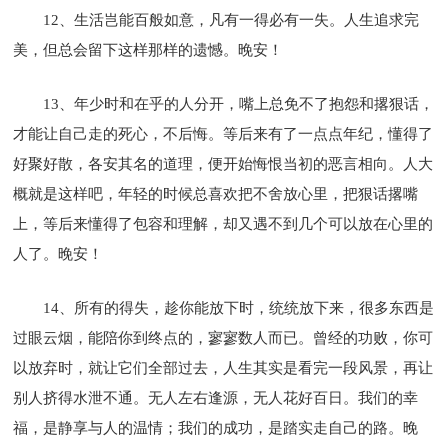
12、生活岂能百般如意，凡有一得必有一失。人生追求完
美，但总会留下这样那样的遗憾。晚安！
13、年少时和在乎的人分开，嘴上总免不了抱怨和撂狠话，
才能让自己走的死心，不后悔。等后来有了一点点年纪，懂得了
好聚好散，各安其名的道理，便开始悔恨当初的恶言相向。人大
概就是这样吧，年轻的时候总喜欢把不舍放心里，把狠话撂嘴
上，等后来懂得了包容和理解，却又遇不到几个可以放在心里的
人了。晚安！
14、所有的得失，趁你能放下时，统统放下来，很多东西是
过眼云烟，能陪你到终点的，寥寥数人而已。曾经的功败，你可
以放弃时，就让它们全部过去，人生其实是看完一段风景，再让
别人挤得水泄不通。无人左右逢源，无人花好百日。我们的幸
福，是静享与人的温情；我们的成功，是踏实走自己的路。晚