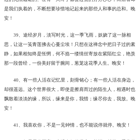
是我们执着的，不断想要珍惜地记起来的那些人和事的总和。晚
安！
39、途经岁月，淡写时光，这一季飞雨，妖娆了这一脉相
思，让这一笺青莲拂去心蔓尘埃！只想在这禅念中把日子过的素
静，如果相知终是怅惘，何不捻一缕情丝寄放在紫陌红尘，艳羡
那一段曾经，一份美好留于腕间，葱茏这花季人生。晚安！
40、有一些人活在记忆里，刻骨铭心；有一些人活在身边，
却很遥远。这个世界很大，即使是擦肩而过的陌生人，相遇时也
飘散着淡淡的缘，所以，缘来是你，我惜；缘尽你去，我放。晚
安！
41、我喜欢你，不是一见钟情，也不能说停就停。晚安！