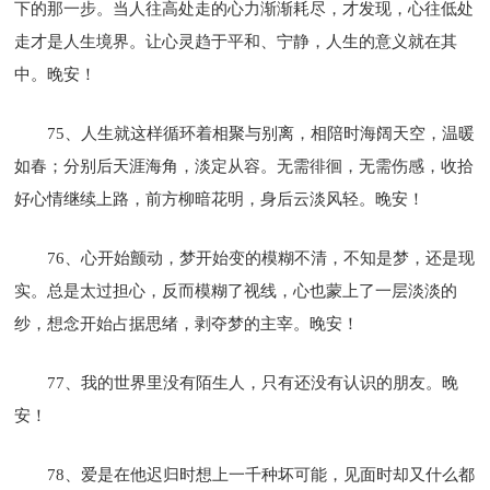
下的那一步。当人往高处走的心力渐渐耗尽，才发现，心往低处
走才是人生境界。让心灵趋于平和、宁静，人生的意义就在其
中。晚安！
75、人生就这样循环着相聚与别离，相陪时海阔天空，温暖
如春；分别后天涯海角，淡定从容。无需徘徊，无需伤感，收拾
好心情继续上路，前方柳暗花明，身后云淡风轻。晚安！
76、心开始颤动，梦开始变的模糊不清，不知是梦，还是现
实。总是太过担心，反而模糊了视线，心也蒙上了一层淡淡的
纱，想念开始占据思绪，剥夺梦的主宰。晚安！
77、我的世界里没有陌生人，只有还没有认识的朋友。晚
安！
78、爱是在他迟归时想上一千种坏可能，见面时却又什么都