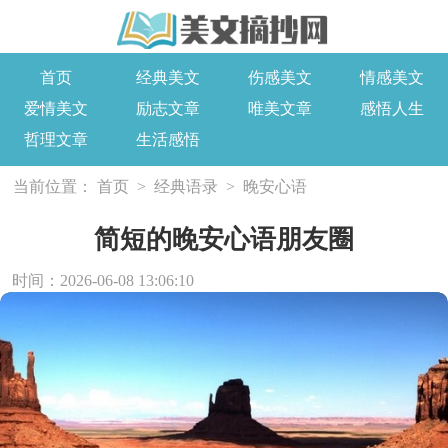
首页
经典美文
伤感美文
情感美文
爱情美文
励志文章
唯美文章
感悟人生
哲理文章
生活感悟
当前位置：
首页
>
经典语录
>
晚安心语
简短的晚安心语朋友圈
时间：2026-06-08 13:06:10