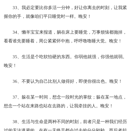
33、我必定要比你多活一分钟，好让你离去的时刻，让我紧
握你的手，就像咱们平日睡觉时一样。晚安！
34、懒羊宝宝来报道，躺在床上要睡觉，万事烦恼都抛掉，
看看谁先要睡着，周公紧紧怀中抱，呼呼噜噜睡大觉。晚安！
35、生活是个吃软怕硬的东西。你弱他就强，你强他就弱。
晚安！
36、不要认为自己比别人做得好，即便你很出色。晚安！
37、躲在某一时间，想念一段时光的掌纹；躲在某一地点，
想念一个站在来路也站在去路的，让我牵挂的人。晚安！
38、生活与生命是两种不同的时刻，前者只是一种我们经历
过的无法逃避的、在有一天终于都会过去的分分秒秒，而后者却