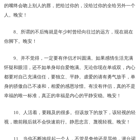
的嘴终会吻上别人的唇，把给过你的，没给过你的全给另外一个
人。晚安！
8、所谓的不后悔就是年少时曾经向往过的远方，现在就在
你脚下。晚安！
9、并不觉得，一定要有伴侣才叫圆满。如果感情生活充满
怀疑和眼泪，还不如单身却自爱饱满。无论你现在单或双，内心
都要对自己充满信任，要独立、平静。虐爱的请有勇气放手，单
身的骄傲自己不凑和，相爱的感恩珍惜。有没有伴侣，真的不是
幸福的唯一标准，真正的幸福是内心的平静安稳。晚安！
10、人活着，要顾及的很多。但该放下的放下，该轻视的轻
视，瞻前顾后就不会快速前行。静思忠言、蔑视轻视。晚安！
11、当你不断地提起一个人，不管是夸他还是骂他，潜台词