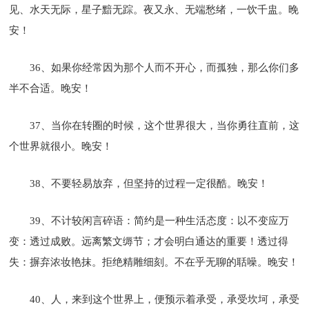
见、水天无际，星子黯无踪。夜又永、无端愁绪，一饮千盅。晚
安！
36、如果你经常因为那个人而不开心，而孤独，那么你们多
半不合适。晚安！
37、当你在转圈的时候，这个世界很大，当你勇往直前，这
个世界就很小。晚安！
38、不要轻易放弃，但坚持的过程一定很酷。晚安！
39、不计较闲言碎语：简约是一种生活态度：以不变应万
变：透过成败。远离繁文缛节；才会明白通达的重要！透过得
失：摒弃浓妆艳抹。拒绝精雕细刻。不在乎无聊的聒噪。晚安！
40、人，来到这个世界上，便预示着承受，承受坎坷，承受