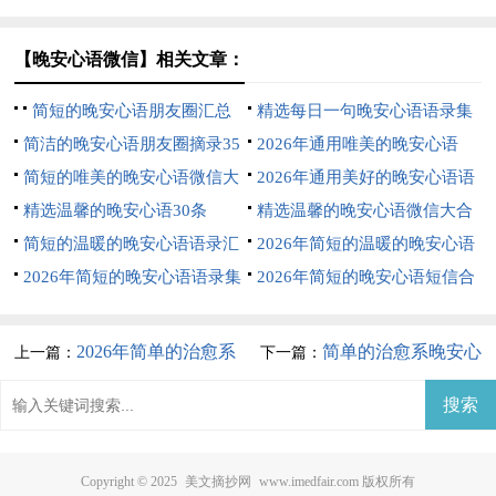
74条
大汇总73句
【晚安心语微信】相关文章：
简短的晚安心语朋友圈汇总
精选每日一句晚安心语语录集
81条
简洁的晚安心语朋友圈摘录35
锦72句
2026年通用唯美的晚安心语
句
简短的唯美的晚安心语微信大
QQ合集31句
2026年通用美好的晚安心语语
汇总79条
精选温馨的晚安心语30条
录合集70条
精选温馨的晚安心语微信大合
简短的温暖的晚安心语语录汇
集53条
2026年简短的温暖的晚安心语
编72句
2026年简短的晚安心语语录集
大集合59句
2026年简短的晚安心语短信合
合71条
集69句
2026年简单的治愈系
简单的治愈系晚安心
上一篇：
下一篇：
晚安心语朋友圈46句
语微信合集54句
Copyright © 2025
美文摘抄网
www.imedfair.com 版权所有