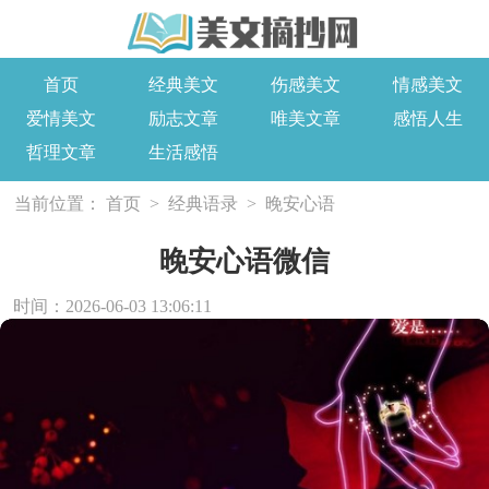
首页
经典美文
伤感美文
情感美文
爱情美文
励志文章
唯美文章
感悟人生
哲理文章
生活感悟
当前位置：
首页
>
经典语录
>
晚安心语
晚安心语微信
时间：2026-06-03 13:06:11