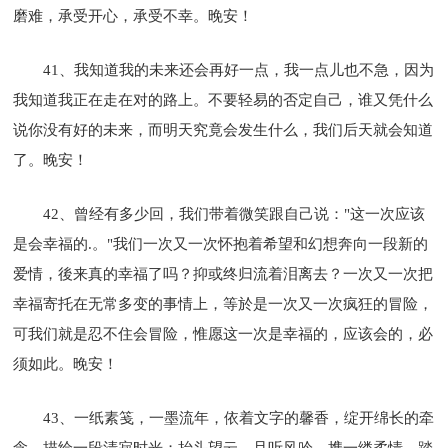
磨难，承受开心，承受不幸。晚安！
41、我知道我的未来还会再好一点，我一点儿也不急，因为
我知道我正在走在对的路上。不要轻易的否定自己，谁又凭什么
说你没有好的未来，而明天究竟会发生什么，我们后天就会知道
了。晚安！
42、曾经有多少回，我们带着微笑跟自己说："这一次应该
是会幸福的.。"我们一次又一次怀抱着希望和幻想奔向一段新的
爱情，後来真的幸福了吗？抑或终归流着泪离去？一次又一次把
幸福寄托在无常多变的事情上，等於是一次又一次疯狂的冒险，
可我们就是忍不住会冒险，惟愿这一次是幸福的，应该会的，必
须如此。晚安！
43、一纸素笺，一墨流年，依着文字的馨香，绽开绵长的牵
念，描绘一段清寂时光；抬头望云，且听风吟，携一缕柔情，踏