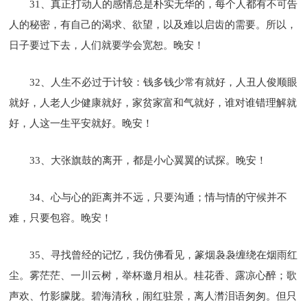
31、真正打动人的感情总是朴实无华的，每个人都有不可告
人的秘密，有自己的渴求、欲望，以及难以启齿的需要。所以，
日子要过下去，人们就要学会宽恕。晚安！
32、人生不必过于计较：钱多钱少常有就好，人丑人俊顺眼
就好，人老人少健康就好，家贫家富和气就好，谁对谁错理解就
好，人这一生平安就好。晚安！
33、大张旗鼓的离开，都是小心翼翼的试探。晚安！
34、心与心的距离并不远，只要沟通；情与情的守候并不
难，只要包容。晚安！
35、寻找曾经的记忆，我仿佛看见，篆烟袅袅缠绕在烟雨红
尘。雾茫茫、一川云树，举杯邀月相从。桂花香、露凉心醉；歌
声欢、竹影朦胧。碧海清秋，闹红驻景，离人潸泪语匆匆。但只