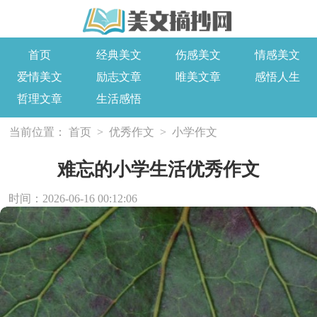
首页
经典美文
伤感美文
情感美文
爱情美文
励志文章
唯美文章
感悟人生
哲理文章
生活感悟
当前位置：
首页
>
优秀作文
>
小学作文
难忘的小学生活优秀作文
时间：2026-06-16 00:12:06