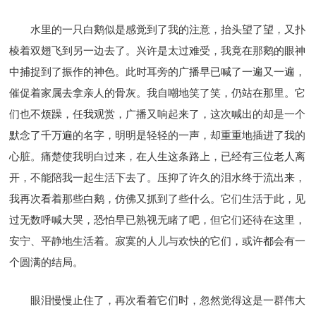
水里的一只白鹅似是感觉到了我的注意，抬头望了望，又扑
棱着双翅飞到另一边去了。兴许是太过难受，我竟在那鹅的眼神
中捕捉到了振作的神色。此时耳旁的广播早已喊了一遍又一遍，
催促着家属去拿亲人的骨灰。我自嘲地笑了笑，仍站在那里。它
们也不烦躁，任我观赏，广播又响起来了，这次喊出的却是一个
默念了千万遍的名字，明明是轻轻的一声，却重重地插进了我的
心脏。痛楚使我明白过来，在人生这条路上，已经有三位老人离
开，不能陪我一起生活下去了。压抑了许久的泪水终于流出来，
我再次看着那些白鹅，仿佛又抓到了些什么。它们生活于此，见
过无数呼喊大哭，恐怕早已熟视无睹了吧，但它们还待在这里，
安宁、平静地生活着。寂寞的人儿与欢快的它们，或许都会有一
个圆满的结局。
眼泪慢慢止住了，再次看着它们时，忽然觉得这是一群伟大