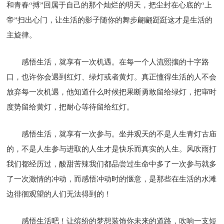
和青春“搏”回属于自己的那个灿烂的明天，把尘封在心底的“上
帝”扫出心门，让生活的影子随你的舞步翩翩跹跹这才是生活的
主旋律。
感悟生活，就享有一次机遇。在每一个人流熙攘的十字路
口，也许你会遇到红灯、绿灯或者黄灯。真正懂得生活的人不会
放弃每一次机遇，他知道什么时候把果断勇敢留给绿灯，把审时
度势留给黄灯，把耐心等待留给红灯。
感悟生活，就享有一次参与。坐井观天的不是人生青灯古庙
的，不是人生参与进取的人生才是快乐而真实的人生。风吹雨打
我们都经历过，酸甜苦辣我们都品尝过生命中多了一次参与就多
了一次激情的冲动，而感悟冲动时的惬意，是那些在生活的水滩
边徘徊观望的人们无法得到的！
感悟生活吧！让缤纷的梦想装饰你未来的道路，吹响一支短