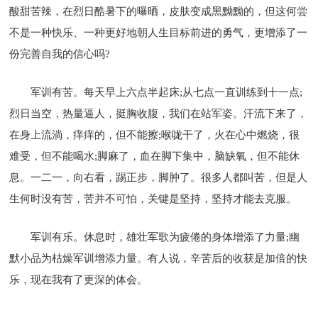
酸甜苦辣，在烈日酷暑下的曝晒，皮肤变成黑黝黝的，但这何尝
不是一种快乐、一种更好地朝人生目标前进的勇气，更增添了一
份完善自我的信心吗?
军训有苦。每天早上六点半起床;从七点一直训练到十一点;
烈日当空，热量逼人，挺胸收腹，我们在站军姿。汗流下来了，
在身上流淌，痒痒的，但不能擦;喉咙干了，火在心中燃烧，很
难受，但不能喝水;脚麻了，血在脚下集中，脑缺氧，但不能休
息。一二一，向右看，踢正步，脚肿了。很多人都叫苦，但是人
生何时没有苦，苦并不可怕，关键是坚持，坚持才能去克服。
军训有乐。休息时，雄壮军歌为疲倦的身体增添了力量;幽
默小品为枯燥军训增添力量。有人说，辛苦后的收获是加倍的快
乐，现在我有了更深的体会。