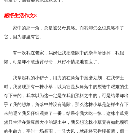
感悟生活作文8
家中的那一角，总是被父母忽略。而我却怎么也忽略不了
它，因为那里有它。
有一次我在老家，妈妈让我把缝隙中的杂草清除掉，我很
懒，可是却不敢违背母命，只好不情愿地答应了。
我拿起我的小铲子，用力的在角落中磨磨划划，在我铲土
时，我发现那有一株小草，以为它是从角落中的裂缝中艰难的生
存下来的，我本以为这一定是在我们预料之中的，可是结果却出
乎了我的想象，角落中并没有缝隙，那么这株小草是怎样生存下
来的呢？我又仔细观察了一番，结果令我大吃一惊，这株小草竟
然只生活在黄豆般大小的泥土中，我又想这株小草竟有如此顽强
的生命力，平时一场暴雨，一阵大风，就能将它拦腰折断，倒一