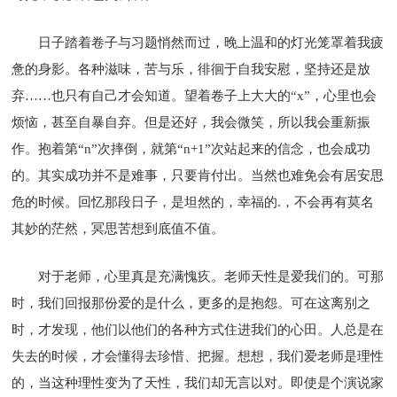
日子踏着卷子与习题悄然而过，晚上温和的灯光笼罩着我疲
惫的身影。各种滋味，苦与乐，徘徊于自我安慰，坚持还是放
弃……也只有自己才会知道。望着卷子上大大的“x”，心里也会
烦恼，甚至自暴自弃。但是还好，我会微笑，所以我会重新振
作。抱着第“n”次摔倒，就第“n+1”次站起来的信念，也会成功
的。其实成功并不是难事，只要肯付出。当然也难免会有居安思
危的时候。回忆那段日子，是坦然的，幸福的.，不会再有莫名
其妙的茫然，冥思苦想到底值不值。
对于老师，心里真是充满愧疚。老师天性是爱我们的。可那
时，我们回报那份爱的是什么，更多的是抱怨。可在这离别之
时，才发现，他们以他们的各种方式住进我们的心田。人总是在
失去的时候，才会懂得去珍惜、把握。想想，我们爱老师是理性
的，当这种理性变为了天性，我们却无言以对。即使是个演说家