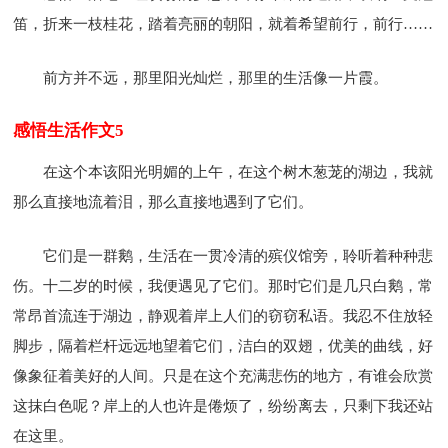
笛，折来一枝桂花，踏着亮丽的朝阳，就着希望前行，前行……
前方并不远，那里阳光灿烂，那里的生活像一片霞。
感悟生活作文5
在这个本该阳光明媚的上午，在这个树木葱茏的湖边，我就
那么直接地流着泪，那么直接地遇到了它们。
它们是一群鹅，生活在一贯冷清的殡仪馆旁，聆听着种种悲
伤。十二岁的时候，我便遇见了它们。那时它们是几只白鹅，常
常昂首流连于湖边，静观着岸上人们的窃窃私语。我忍不住放轻
脚步，隔着栏杆远远地望着它们，洁白的双翅，优美的曲线，好
像象征着美好的人间。只是在这个充满悲伤的地方，有谁会欣赏
这抹白色呢？岸上的人也许是倦烦了，纷纷离去，只剩下我还站
在这里。