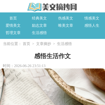
首页
经典美文
伤感美文
情感美文
爱情美文
励志文章
唯美文章
感悟人生
哲理文章
生活感悟
当前位置：
首页
>
文章摘抄
>
生活感悟
感悟生活作文
时间：2026-06-26 23:51:13