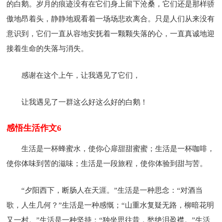
的白鹅。岁月的痕迹没有在它们身上留下沧桑，它们还是那样骄
傲地昂着头，静静地观看着一场场悲欢离合。只是人们从来没有
意识到，它们一直从容地安抚着一颗颗失落的心，一直真诚地迎
接着生命的失落与消失。
感谢在这个上午，让我遇见了它们，
让我遇见了一群这么好这么好的白鹅！
感悟生活作文6
生活是一杯蜂蜜水，使你心扉甜甜蜜蜜；生活是一杯咖啡，
使你体味到苦的滋味；生活是一段旅程，使你体验到甜与苦。
“夕阳西下，断肠人在天涯。”生活是一种思念：“对酒当
歌，人生几何？”生活是一种感慨；“山重水复疑无路，柳暗花明
又一村。”生活是一种坚持：“独坐思往昔，愁绝泪盈襟。”生活