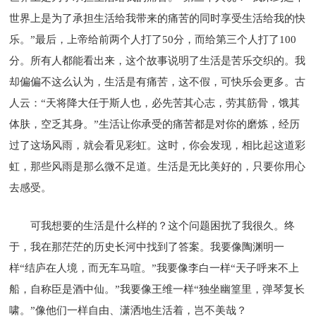
世界上是为了承担生活给我带来的痛苦的同时享受生活给我的快
乐。”最后，上帝给前两个人打了50分，而给第三个人打了100
分。所有人都能看出来，这个故事说明了生活是苦乐交织的。我
却偏偏不这么认为，生活是有痛苦，这不假，可快乐会更多。古
人云：“天将降大任于斯人也，必先苦其心志，劳其筋骨，饿其
体肤，空乏其身。”生活让你承受的痛苦都是对你的磨炼，经历
过了这场风雨，就会看见彩虹。这时，你会发现，相比起这道彩
虹，那些风雨是那么微不足道。生活是无比美好的，只要你用心
去感受。
可我想要的生活是什么样的？这个问题困扰了我很久。终
于，我在那茫茫的历史长河中找到了答案。我要像陶渊明一
样“结庐在人境，而无车马喧。”我要像李白一样“天子呼来不上
船，自称臣是酒中仙。”我要像王维一样“独坐幽篁里，弹琴复长
啸。”像他们一样自由、潇洒地生活着，岂不美哉？