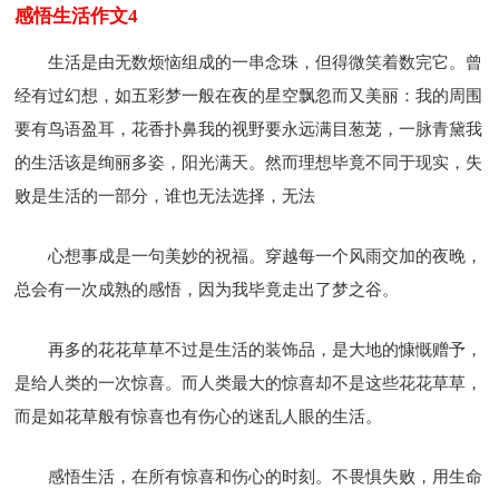
感悟生活作文4
生活是由无数烦恼组成的一串念珠，但得微笑着数完它。曾
经有过幻想，如五彩梦一般在夜的星空飘忽而又美丽：我的周围
要有鸟语盈耳，花香扑鼻我的视野要永远满目葱茏，一脉青黛我
的生活该是绚丽多姿，阳光满天。然而理想毕竟不同于现实，失
败是生活的一部分，谁也无法选择，无法
心想事成是一句美妙的祝福。穿越每一个风雨交加的夜晚，
总会有一次成熟的感悟，因为我毕竟走出了梦之谷。
再多的花花草草不过是生活的装饰品，是大地的慷慨赠予，
是给人类的一次惊喜。而人类最大的惊喜却不是这些花花草草，
而是如花草般有惊喜也有伤心的迷乱人眼的生活。
感悟生活，在所有惊喜和伤心的时刻。不畏惧失败，用生命