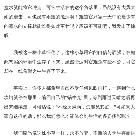
盆水就能将它冲走，可它生活在的这个角落里，虽然没有大风大
雨的袭击，可也没有雨露的滋润啊！难道它只靠一天中凌晨少有
的露水的支撑就能长得如此茁壮吗？应该不可能吧，我发出了惊
叹！
我被这一株小草怔住了，这株小草用它的自信与顽强，在如
此恶劣的环境中生存了下来，虽然命运对它难免有些不公，可它
却在一线希望之中生存了下来。
事实上，许多人都希望自己不受任何风吹雨打，一遇到什么
坎坷就停在那里，缩回自己的“蜗牛壳”里，等到雨过天晴之后再
出来继续走，可俗话说：“不经历风雨，怎能见彩虹。”可如果大
家总这样的话，那么我们怎么才能体会到生活的多姿多彩呢？
我们应当像这株小草一样，永不放弃，不断的去为生存而拼