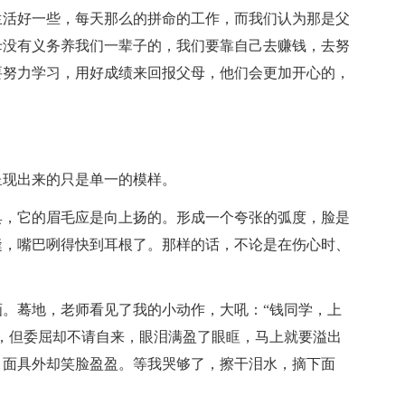
生活好一些，每天那么的拼命的工作，而我们认为那是父
母没有义务养我们一辈子的，我们要靠自己去赚钱，去努
要努力学习，用好成绩来回报父母，他们会更加开心的，
呈现出来的只是单一的模样。
具，它的眉毛应是向上扬的。形成一个夸张的弧度，脸是
缝，嘴巴咧得快到耳根了。那样的话，不论是在伤心时、
。
。蓦地，老师看见了我的小动作，大吼：“钱同学，上
，但委屈却不请自来，眼泪满盈了眼眶，马上就要溢出
，面具外却笑脸盈盈。等我哭够了，擦干泪水，摘下面