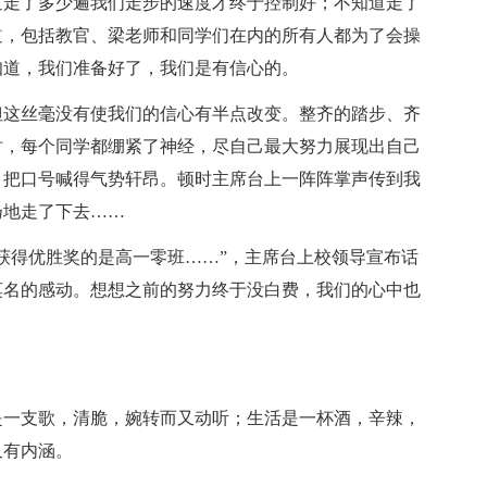
道走了多少遍我们走步的速度才终于控制好；不知道走了
道，包括教官、梁老师和同学们在内的所有人都为了会操
知道，我们准备好了，我们是有信心的。
但这丝毫没有使我们的信心有半点改变。整齐的踏步、齐
时，每个同学都绷紧了神经，尽自己最大努力展现出自己
，把口号喊得气势轩昂。顿时主席台上一阵阵掌声传到我
扬地走了下去……
获得优胜奖的是高一零班……”，主席台上校领导宣布话
莫名的感动。想想之前的努力终于没白费，我们的心中也
是一支歌，清脆，婉转而又动听；生活是一杯酒，辛辣，
又有内涵。