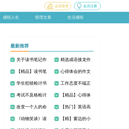
会员登录
会员注册
感悟人生
哲理文章
生活感悟
最新推荐
关于读书笔记作
精选成语接龙作
【精品】读书笔
心得体会的作文
文300字合集9篇
文300字集锦七篇
学生犯错检讨书
工作态度不端正
记作文300字4篇
300字汇编六篇
考试不及格检讨
【精品】心得体
检讨书
改变一个人的命
【热门】英语高
书
会的作文300字合集
《动物笑谈》读
【精】窗边的小
运哲理文章
中作文300字三篇
5篇