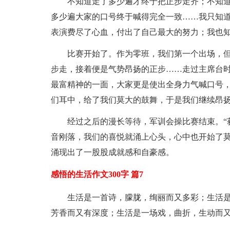
不知道走了多少遍才终于把正步走齐；不知
多少遍大家的口号终于喊得完全一致……我只知
表演费尽了心血，付出了自己最大的努力；我也
比赛开始了。作为零班，我们第一个出场，
步走，接着便是气势昂扬的正步……走过主席台
最富精神的一面，大家更是使出全身力气喊口号
们耳中，给了我们莫大的鼓舞，于是我们继续昂
经过之后的漫长等待，军训会操比赛结束。“
音刚落，我们的喜悦就涌上心头，心中也开始了
涌现出了一股股成就感和自豪感。
感悟的生活作文300字 篇7
生活是一首诗，朦胧，绚丽而又多彩；生活
芳香而又有深度；生活是一场戏，曲折，生动而