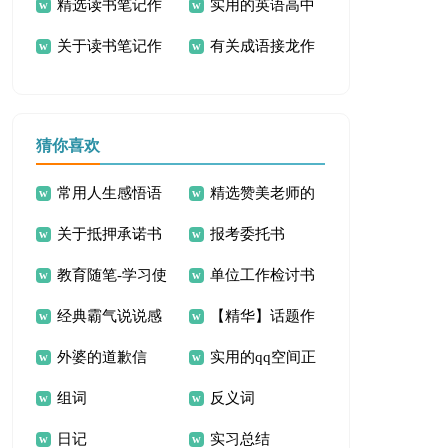
精选读书笔记作
实用的英语高中
后感
豆豆读后感
关于读书笔记作
有关成语接龙作
文300字3篇
作文300字10篇
文300字集锦4篇
文300字集锦十篇
猜你喜欢
常用人生感悟语
精选赞美老师的
关于抵押承诺书
报考委托书
句摘录80条
诗歌
教育随笔-学习使
单位工作检讨书
范文锦集十篇
经典霸气说说感
【精华】话题作
用剪刀
外婆的道歉信
实用的qq空间正
言30句
文300字四篇
组词
反义词
能量的句子60句
日记
实习总结