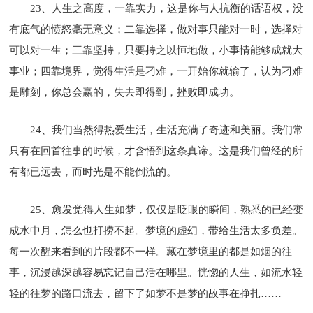
23、人生之高度，一靠实力，这是你与人抗衡的话语权，没
有底气的愤怒毫无意义；二靠选择，做对事只能对一时，选择对
可以对一生；三靠坚持，只要持之以恒地做，小事情能够成就大
事业；四靠境界，觉得生活是刁难，一开始你就输了，认为刁难
是雕刻，你总会赢的，失去即得到，挫败即成功。
24、我们当然得热爱生活，生活充满了奇迹和美丽。我们常
只有在回首往事的时候，才含悟到这条真谛。这是我们曾经的所
有都已远去，而时光是不能倒流的。
25、愈发觉得人生如梦，仅仅是眨眼的瞬间，熟悉的已经变
成水中月，怎么也打捞不起。梦境的虚幻，带给生活太多负差。
每一次醒来看到的片段都不一样。藏在梦境里的都是如烟的往
事，沉浸越深越容易忘记自己活在哪里。恍惚的人生，如流水轻
轻的往梦的路口流去，留下了如梦不是梦的故事在挣扎……