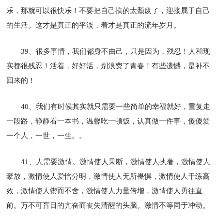
乐，那就可以很快乐！不要把自己搞的太颓废了，迎接属于自己
的生活。这才是真正的平淡，着才是真正的流年岁月。
39、很多事情，我们都身不由己，只是因为，残忍！人和现
实都很残忍！活着，好好活，别浪费了青春！有些遗憾，是补不
回来的！
40、我们有时候其实就只需要一些简单的幸福就好，重复走
一段路，静静看一本书，温馨吃一顿饭，认真做一件事，傻傻爱
一个人，一世，一生。。
41、人需要激情。激情使人果断，激情使人执著，激情使人
豪放，激情使人爱憎分明，激情使人无所畏惧，激情使人干练高
效，激情使人锲而不舍，激情使人力量倍增，激情使人勇往直
前。万不可盲目的亢奋而丧失清醒的头脑。激情不等同于冲动。