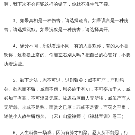
啊，我下次不会再犯这样的错了，你就不准生气了额。
3、如果真相是一种伤害，请选择谎言。如果谎言是一种伤
害，请选择沉默。如果沉默是一种伤害，请选择离开。
4、缘分不同，所以看法不同，有的人喜欢你，有的人不喜
欢你，这都是正常的。你能左右别人吗？把自己的心管好，不要
执着这些。
5、御下之法，恩不可过，过则骄矣；威不可严，严则怨
矣。欲恩而不骄，威而不怨，恩必施于有功，不可妄加于人，威
必加于有罪，不可滥及无辜。故恩虽厚而人无所骄，威虽严而人
无所怨。功或不足称，而赏之已厚；罪或不足责，而罚之至重，
遂使小人故生骄怨矣。（宋）山堂禅师（《禅林宝训》卷三）
6、人生就像一场戏，因为有缘才相聚。忍人所不能忍，行