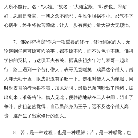
人所不能行。名："大雄。"故名："大雄宝殿。"即佛也。忍耐
好，忍耐是奇宝。一朝之念不能忍，斗胜争强祸不小。忍气不下
心病生，终生将你苦缠绕，让人一步有何妨，量大福大无烦恼。
7、佛家将"禅定"作为一项重要的修行，修行到家的人，无
论遇到任何可惊可怖的事，都不惊不怖，面不改色心不跳。佛祖
学佛的契机，与这项工夫有关。据说佛祖少年时与表哥一起出
行，路上遇到一个苦行僧人，表哥无意嘲笑、戏弄这个僧人，僧
人却无动于衷，眼皮都没有多眨一下。佛祖对僧人大为佩服，同
时对表哥的行为很不满，加以劝阻，最后兄弟俩吵出了情绪，拔
出剑来，准备格斗。僧人见此，便静静地站在二人中间，阻止了
争斗。佛祖忽然觉得，自己虽然身为王子，远不及这个僧人高
贵，遂产生了出家修行的念头。
8、苦，是一种过程，也是一种理解；苦，是一种感觉，也