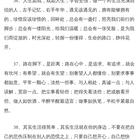
36、人生如戏，戏如人生；学会坚强，做一个对生活充满自
信的人，左手记忆，右手年华，遇见该遇见的，拥有能够拥有
的，珍惜应该珍惜的，回眸处，总会有一盏灯，照亮我们前行的
脚步；总会有一缕阳光，给我们温暖；总会有一张笑脸，是为我
们而绽放的，时光深处，轻握一份懂得，生命的路口，静待花
开。
37、路在脚下，是距离；路在心中，是追求。有追求，就会
有坎坷；有希望，就会有失望；别奢望人人都懂你，别要求事事
都如意。平常一颗心，淡然一些事。与人相处，真诚一点；与人
误解，宽容一点。把尘事看轻些；把得失看淡些；把成败看开
些。做人如饮酒，半醉半醒最适宜；做事如执笔，半松半紧最自
然。
38、其实生活很简单，其实生活就在你的身边，不要在把自
己的悲伤压制在别人的恐慌之上，只要自己想开心，自己想快