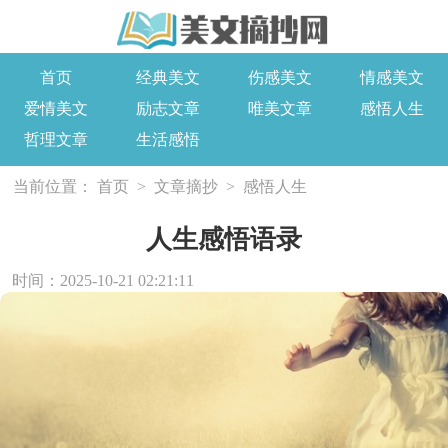
首页
经典美文
伤感美文
情感美文
爱情美文
励志文章
唯美文章
感悟人生
哲理文章
生活感悟
当前位置：
首页
>
文章摘抄
>
感悟人生
人生感悟语录
时间：2025-10-21 02:21:11