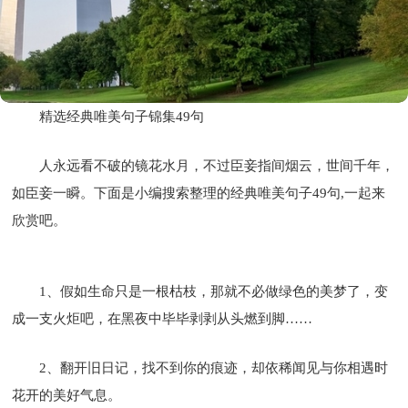
精选经典唯美句子锦集49句
人永远看不破的镜花水月，不过臣妾指间烟云，世间千年，
如臣妾一瞬。下面是小编搜索整理的经典唯美句子49句,一起来
欣赏吧。
1、假如生命只是一根枯枝，那就不必做绿色的美梦了，变
成一支火炬吧，在黑夜中毕毕剥剥从头燃到脚……
2、翻开旧日记，找不到你的痕迹，却依稀闻见与你相遇时
花开的美好气息。