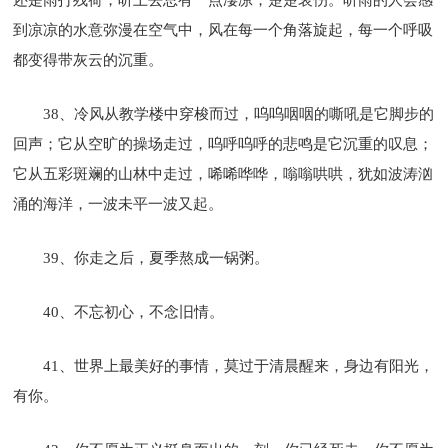
到凉凉的水意弥漫在空气中，风在每一个角落旋起，每一个呼吸
都变得带灰云的沉重。
38、冷风从教学楼中穿梭而过，呜呜咽咽的嘶吼是它脚步的
回声；它从空旷的操场走过，呜呼呜呼的悲鸣是它沉重的叹息；
它从五彩斑斓的山林中走过，唏唏哗哗，嗡嗡哄哄，犹如波涛汹
涌的海洋，一波未平一波又起。
39、你走之后，夏季熬成一锅粥。
40、不忘初心，不念旧情。
41、世界上最美好的事情，莫过于清晨醒来，身边有阳光，
有你。