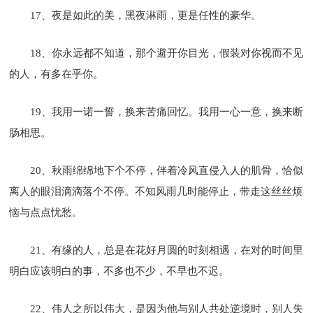
17、夜是如此的美，黑夜淋雨，更是任性的豪华。
18、你永远都不知道，那个避开你目光，假装对你视而不见
的人，有多在乎你。
19、我用一诺一誓，换来苦痛回忆。我用一心一意，换来断
肠相思。
20、秋雨绵绵地下个不停，伴着冷风直侵入人的肌骨，恰似
离人的眼泪滴滴落个不停。不知风雨几时能停止，带走这丝丝烦
恼与点点忧愁。
21、有缘的人，总是在花好月圆的时刻相遇，在对的时间里
明白应该明白的事，不多也不少，不早也不迟。
22、伟人之所以伟大，是因为他与别人共处逆境时，别人失