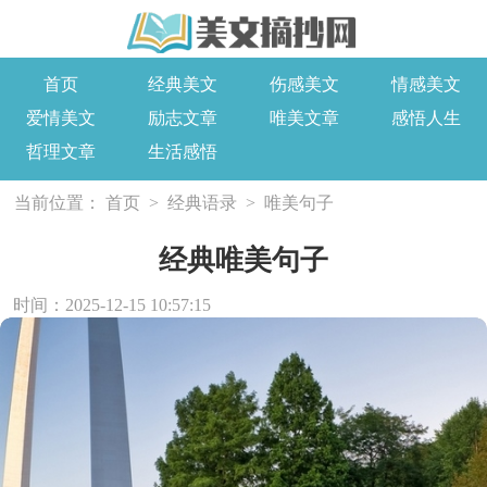
首页
经典美文
伤感美文
情感美文
爱情美文
励志文章
唯美文章
感悟人生
哲理文章
生活感悟
当前位置：
首页
>
经典语录
>
唯美句子
经典唯美句子
时间：2025-12-15 10:57:15