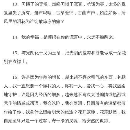
13、习惯了的等候，最终习惯了寂寞，承诺为零，太多的反
复里失了所有。箫声呜咽，古筝缠绵，古曲声声，如泣如诉，清
风里的泪花为谁绽放凉凉的痛？
14、我的幸福，是缠绵在你的谎言中，永远不愿醒来。
15、与光阴化干戈为玉帛，把光阴的荒凉和苍老做成一朵花
别在衣襟上。
16、许是因为年龄的增长，越来越不喜欢稚气的东西，包括
人，我一直想要一个懂我的人，疼我一人，爱我一心，将我温柔
地守护；许是因为经历的增多，越来越不喜欢太过煽情或热烈或
悲伤的情感或话语，我会沦陷，我会落泪，只因所有的深情都倾
付给了你，我拿什么留给明天的旅途？花开寂静，花落默然，我
自始至终只是一个过客，寄干净的灵魂，给安然的孤独。