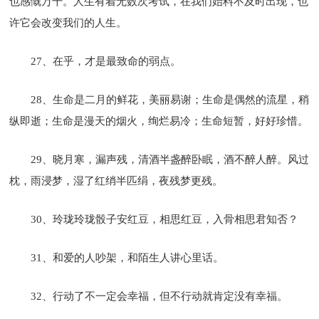
也感慨万千。人生有着无数次考试，在我们始料不及时出现，也
许它会改变我们的人生。
27、在乎，才是最致命的弱点。
28、生命是二月的鲜花，美丽易谢；生命是偶然的流星，稍
纵即逝；生命是漫天的烟火，绚烂易冷；生命短暂，好好珍惜。
29、晓月寒，漏声残，清酒半盏醉卧眠，酒不醉人醉。风过
枕，雨浸梦，湿了红绡半匹绢，夜残梦更残。
30、玲珑玲珑骰子安红豆，相思红豆，入骨相思君知否？
31、和爱的人吵架，和陌生人讲心里话。
32、行动了不一定会幸福，但不行动就肯定没有幸福。