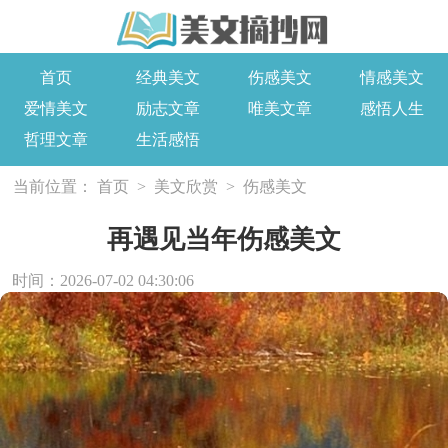
首页
经典美文
伤感美文
情感美文
爱情美文
励志文章
唯美文章
感悟人生
哲理文章
生活感悟
当前位置：
首页
>
美文欣赏
>
伤感美文
再遇见当年伤感美文
时间：2026-07-02 04:30:06