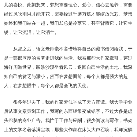
儿的喜悦。此刻想来，梦想需要恒心、爱心、信心去滋养，需要
经过风吹雨淋才能开花，需要经过千磨万炼才能绽放光彩。梦想
始终和我们站在一起，我们却总是冷落它，甚至背叛它，让它生
锈，让它流泪，让它消亡。
从那之后，语文老师毫不吝惜地将自己的藏书借阅给我，于
是一部部厚厚的名著走进我的生活。我被那些大作家牵引，穿过
海洋周游世界，跋涉沙漠坐看风云，返回自己生活的土地，我深
知自己的贫乏与渺小，然而在梦想面前，每个人都是强大的超
人；在梦想眼中，每个人都是会飞的天使。
很多年过去了，我的作家梦似乎成了天方夜谭。我大学毕业
后从事文案策划工作，我写的东西经常变成铅字，不过大多是虚
头巴脑的商业广告。我忙于工作与应酬，很少阅读与写作，书架
上的文学名著落满尘埃，那些大作家在床头大声召唤，我却沉醉