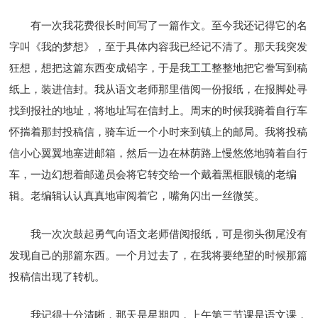
有一次我花费很长时间写了一篇作文。至今我还记得它的名
字叫《我的梦想》，至于具体内容我已经记不清了。那天我突发
狂想，想把这篇东西变成铅字，于是我工工整整地把它誊写到稿
纸上，装进信封。我从语文老师那里借阅一份报纸，在报脚处寻
找到报社的地址，将地址写在信封上。周末的时候我骑着自行车
怀揣着那封投稿信，骑车近一个小时来到镇上的邮局。我将投稿
信小心翼翼地塞进邮箱，然后一边在林荫路上慢悠悠地骑着自行
车，一边幻想着邮递员会将它转交给一个戴着黑框眼镜的老编
辑。老编辑认认真真地审阅着它，嘴角闪出一丝微笑。
我一次次鼓起勇气向语文老师借阅报纸，可是彻头彻尾没有
发现自己的那篇东西。一个月过去了，在我将要绝望的时候那篇
投稿信出现了转机。
我记得十分清晰，那天是星期四，上午第三节课是语文课，