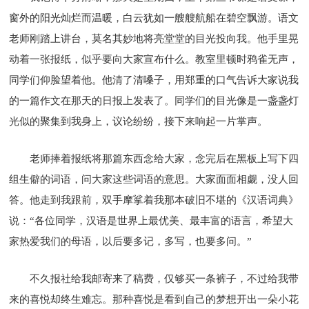
窗外的阳光灿烂而温暖，白云犹如一艘艘航船在碧空飘游。语文
老师刚踏上讲台，莫名其妙地将亮堂堂的目光投向我。他手里晃
动着一张报纸，似乎要向大家宣布什么。教室里顿时鸦雀无声，
同学们仰脸望着他。他清了清嗓子，用郑重的口气告诉大家说我
的一篇作文在那天的日报上发表了。同学们的目光像是一盏盏灯
光似的聚集到我身上，议论纷纷，接下来响起一片掌声。
老师捧着报纸将那篇东西念给大家，念完后在黑板上写下四
组生僻的词语，问大家这些词语的意思。大家面面相觑，没人回
答。他走到我跟前，双手摩挲着我那本破旧不堪的《汉语词典》
说：“各位同学，汉语是世界上最优美、最丰富的语言，希望大
家热爱我们的母语，以后要多记，多写，也要多问。”
不久报社给我邮寄来了稿费，仅够买一条裤子，不过给我带
来的喜悦却终生难忘。那种喜悦是看到自己的梦想开出一朵小花