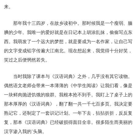
来。
那年我十三四岁，在故乡读初中。那时候我是一个瘦弱、腼
腆的少年。我唯一的爱好就是在日记本上胡涂乱抹，偷偷写点东
西。我萌发了一个远大的梦想，就是要成为一名作家，让自己写
的文字变成铅字传遍大江南北。现在想起来，我觉得十分好笑，
笑过之后便惘然若失。
当时我除了课本与《汉语词典》之外，几乎没有其它读物。
偶然语文老师会带来一本薄薄的《中学生阅读》让我们看，像是
一块鲜肉抛进饥饿的狼群。我根本抢不到手。我盯上了桌子上的
那本厚厚的《汉语词典》，翻了翻一共一千七百多页。我决定要
熟记它，还制定了一套识记计划。一年下去，拈拈折折，反反复
复，那本《汉语词典》已经破损得面目全非。很多陌生而美丽的
汉字渗入我的`头脑。