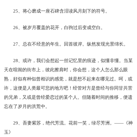
25、将心磨成一座石碑含泪读风月刻下的符号。
26、被岁月覆盖的花开，白驹过后变成空白。
27、总在不经意的年生。回首彼岸。纵然发现光景绵长。
28、或许，我们会想起一丝记忆里的痕迹，似懂非懂。当某
天在喧闹的街市上，彼此擦肩时，你会想，这个人怎么那么眼
熟，好似有种似曾相识的感觉，就是想不起来在哪见过。呵，或
许，这便是人类最可悲的地方吧！经管对方是曾经与你同甘共苦
的兄弟，又或是曾经爱恋过的某个人。但随着时间的推移，便遗
忘在了岁月的洪荒中。
29、吾妻紫苏，绝代芳流。花前一笑，绿尽芳洲。——《神
玉》