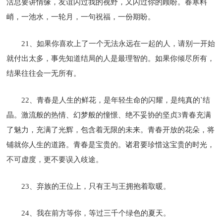
活总要讲情缘，友谊闪过我的视野，又闪过你的顾盼。春寒料
峭，一池水，一轮月，一句祝福，一份期盼。
21、如果你喜欢上了一个无法永远在一起的人，请别一开始
就付出太多，事先知道结局的人是最理智的。如果你倾尽所有，
结果往往会一无所有。
22、青春是人生的鲜花，是年轻生命的闪耀，是纯真的`结
晶。激流般的热情、幻梦般的憧憬、绝不妥协的坚贞3青春充满
了魅力，充满了光辉，包含着无限的未来。青春开放的花朵，将
铺就你人生的道路。青春是宝贵的。诸君要珍惜这宝贵的时光，
不可虚度，更不要误入歧途。
23、弃族的王位上，只有王与王拥抱着取暖。
24、我在前方等你，等过三千个绿色的夏天。