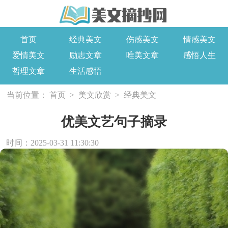
首页
经典美文
伤感美文
情感美文
爱情美文
励志文章
唯美文章
感悟人生
哲理文章
生活感悟
当前位置：
首页
>
美文欣赏
>
经典美文
优美文艺句子摘录
时间：2025-03-31 11:30:30