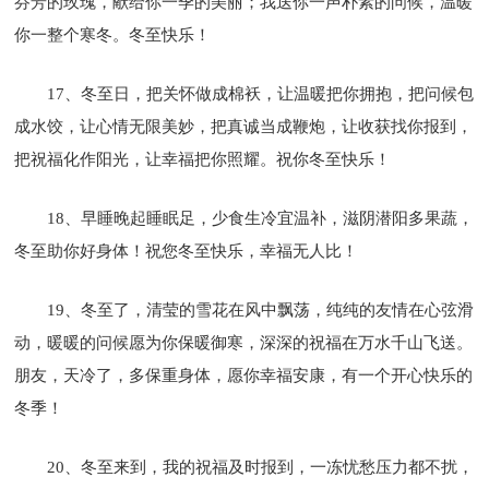
芬芳的玫瑰，献给你一季的美丽；我送你一声朴素的问候，温暖
你一整个寒冬。冬至快乐！
17、冬至日，把关怀做成棉袄，让温暖把你拥抱，把问候包
成水饺，让心情无限美妙，把真诚当成鞭炮，让收获找你报到，
把祝福化作阳光，让幸福把你照耀。祝你冬至快乐！
18、早睡晚起睡眠足，少食生冷宜温补，滋阴潜阳多果蔬，
冬至助你好身体！祝您冬至快乐，幸福无人比！
19、冬至了，清莹的雪花在风中飘荡，纯纯的友情在心弦滑
动，暖暖的问候愿为你保暖御寒，深深的祝福在万水千山飞送。
朋友，天冷了，多保重身体，愿你幸福安康，有一个开心快乐的
冬季！
20、冬至来到，我的祝福及时报到，一冻忧愁压力都不扰，