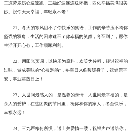
二冻劳累伤心速速跑，三融好运连连送怀抱，四化幸福美满很美
妙。祝你天天幸福，年轻永不老！
21、冬天的寒风阻不了你快乐的笑语，工作的辛苦压不垮你
坚强的双肩，生活的困难遮不了你幸福的笑颜，冬至到了，愿你
生活开开心心，工作顺顺利利。
22、用阳光烹调，以快乐为原料，欢笑为佐料，经过祝福的
过味，做成美味的“心灵鸡汤”，冬至日来临暖暖身子，祝健康平
安，事业蒸蒸日上！
23、人世间最感人的，是温馨的亲情，人世间最幸福的，是
亲人的爱护，在这团聚的节日里，祝你和你的家人，冬至快乐，
幸福永远！
24、三九严寒何所惧，送上关爱情一缕，祝福声声送给你，