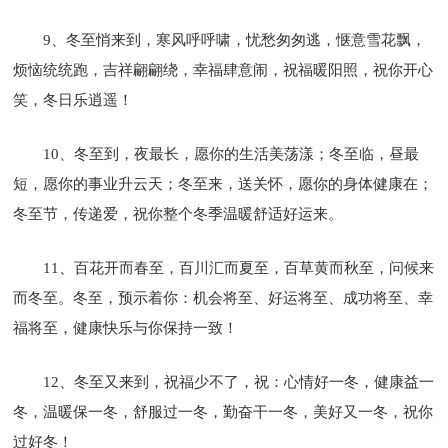
9、冬至悄来到，寒风呼呼啸，忧愁匆匆逃，惬意雪花飘，
烦恼统统跑，吉祥翩翩绕，幸福肆意闹，祝福暖阳照，祝你开心
笑，冬日乐逍遥！
10、冬至到，夜最长，愿你的生活美荡漾；冬至临，昼最
短，愿你的事业升云天；冬至来，送关怀，愿你的身体健康在；
冬至节，传递爱，祝你整个冬季温暖舒适好运来。
11、百花开而春至，百川汇而夏至，百草黄而秋至，问候来
而冬至。冬至，预示着你：机会将至、好运将至、成功将至、幸
福将至，健康快乐与你保持一致！
12、冬至又来到，祝福少不了，祝：心情好一冬，健康益一
冬，温暖保一冬，舒服过一冬，勤奋干一冬，美好又一冬，祝你
过好冬！