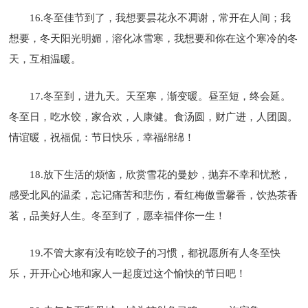
16.冬至佳节到了，我想要昙花永不凋谢，常开在人间；我
想要，冬天阳光明媚，溶化冰雪寒，我想要和你在这个寒冷的冬
天，互相温暖。
17.冬至到，进九天。天至寒，渐变暖。昼至短，终会延。
冬至日，吃水饺，家合欢，人康健。食汤圆，财广进，人团圆。
情谊暖，祝福侃：节日快乐，幸福绵绵！
18.放下生活的烦恼，欣赏雪花的曼妙，抛弃不幸和忧愁，
感受北风的温柔，忘记痛苦和悲伤，看红梅傲雪馨香，饮热茶香
茗，品美好人生。冬至到了，愿幸福伴你一生！
19.不管大家有没有吃饺子的习惯，都祝愿所有人冬至快
乐，开开心心地和家人一起度过这个愉快的节日吧！