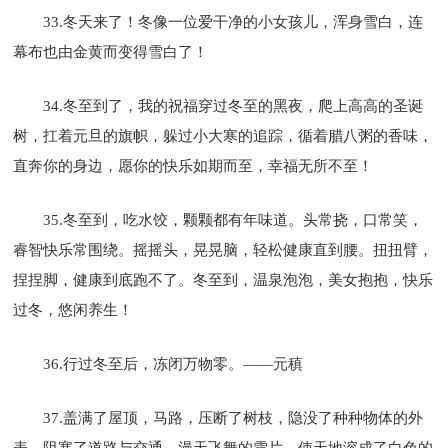
33.冬天来了！冬像一位爱干净的小女孩儿，浑身雪白，连
幕布也由金黄而变得雪白了！
34.冬至到了，我的祝福穿过冬至的黑夜，爬上高高的圣诞
树，扛着元旦的旗帜，躲过小大寒的追踪，循着腊八粥的香味，
直奔你的身边，愿你的快乐如期而至，幸福无所不至！
35.冬至到，吃水饺，颗颗都有年味道。头常挠，口常笑，
睿智快乐常围绕。摇摇头，晃晃脑，轻松健康直到腰。扭扭臂，
捏捏脚，健康到底跑不了。冬至到，温泉泡泡，美女抱抱，快乐
过冬，悠闲养生！
36.行过冬至后，冻闭万物零。——元稹
37.盖满了屋顶，马路，压断了树枝，隐没了种种物体的外
表，阻塞了道路与交通，漫天飞舞的雪片，使天地溶成了白色的