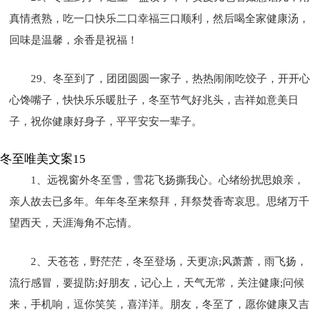
真情煮熟，吃一口快乐二口幸福三口顺利，然后喝全家健康汤，
回味是温馨，余香是祝福！
29、冬至到了，团团圆圆一家子，热热闹闹吃饺子，开开心
心馋嘴子，快快乐乐暖肚子，冬至节气好兆头，吉祥如意美日
子，祝你健康好身子，平平安安一辈子。
冬至唯美文案15
1、远视窗外冬至雪，雪花飞扬撕我心。心绪纷扰思娘亲，
亲人故去已多年。年年冬至来祭拜，拜祭焚香寄哀思。思绪万千
望西天，天涯海角不忘情。
2、天苍苍，野茫茫，冬至登场，天更凉;风萧萧，雨飞扬，
流行感冒，要提防;好朋友，记心上，天气无常，关注健康;问候
来，手机响，逗你笑笑，喜洋洋。朋友，冬至了，愿你健康又吉