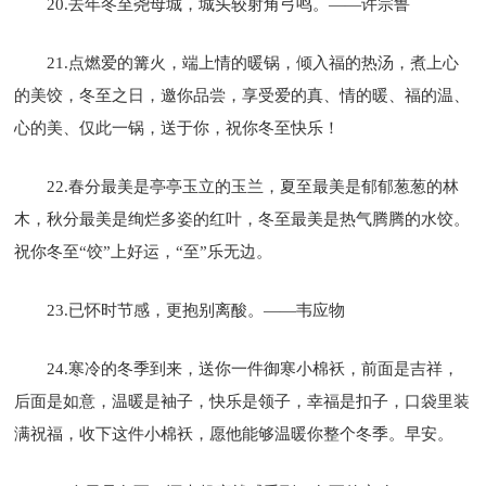
20.去年冬至尧母城，城头较射角弓鸣。——许宗鲁
21.点燃爱的篝火，端上情的暖锅，倾入福的热汤，煮上心
的美饺，冬至之日，邀你品尝，享受爱的真、情的暖、福的温、
心的美、仅此一锅，送于你，祝你冬至快乐！
22.春分最美是亭亭玉立的玉兰，夏至最美是郁郁葱葱的林
木，秋分最美是绚烂多姿的红叶，冬至最美是热气腾腾的水饺。
祝你冬至“饺”上好运，“至”乐无边。
23.已怀时节感，更抱别离酸。——韦应物
24.寒冷的冬季到来，送你一件御寒小棉袄，前面是吉祥，
后面是如意，温暖是袖子，快乐是领子，幸福是扣子，口袋里装
满祝福，收下这件小棉袄，愿他能够温暖你整个冬季。早安。