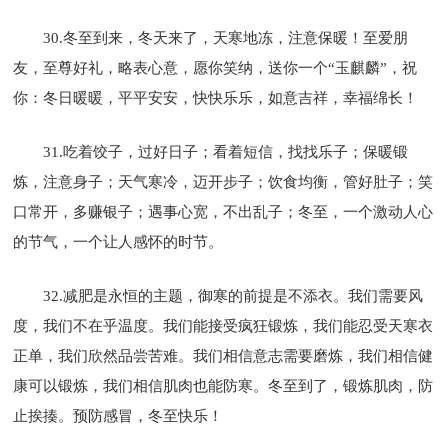
30.冬至到来，冬天来了，天寒地冻，注意保暖！至爱朋
友，至尊好礼，略表心意，愿你笑纳，送你一个“玉麒麟”，祝
你：冬日暖暖，平平安安，快快乐乐，如意吉祥，幸福绵长！
31.吃着饺子，过好日子；看着短信，找找乐子；保暖锻
炼，注意身子；天气寒冷，迈开步子；饮食均衡，管好肚子；笑
口常开，多赚银子；遇事心宽，不出乱子；冬至，一个激动人心
的节气，一个让人感怀的时节。
32.减肥是永恒的主题，御寒的前提是不添衣。我们需要风
度，我们不在乎温度。我们能接受疯狂锻炼，我们能忍受天寒衣
正单，我们欣然品尝苦难。我们相信意志需要磨炼，我们相信健
康可以锻炼，我们相信肌肉也能防寒。冬至到了，锻炼肌肉，防
止挨揍。预防感冒，冬至快乐！