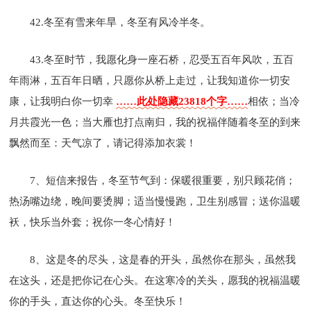
42.冬至有雪来年旱，冬至有风冷半冬。
43.冬至时节，我愿化身一座石桥，忍受五百年风吹，五百
年雨淋，五百年日晒，只愿你从桥上走过，让我知道你一切安
康，让我明白你一切幸
……此处隐藏23818个字……
相依；当冷
月共霞光一色；当大雁也打点南归，我的祝福伴随着冬至的到来
飘然而至：天气凉了，请记得添加衣裳！
7、短信来报告，冬至节气到：保暖很重要，别只顾花俏；
热汤嘴边绕，晚间要烫脚；适当慢慢跑，卫生别感冒；送你温暖
袄，快乐当外套；祝你一冬心情好！
8、这是冬的尽头，这是春的开头，虽然你在那头，虽然我
在这头，还是把你记在心头。在这寒冷的关头，愿我的祝福温暖
你的手头，直达你的心头。冬至快乐！