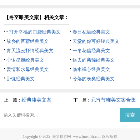
文
【冬至唯美文案】相关文章：
打开幸福的口袋经典美文
春日私语经典美文
故乡的苜蓿经典美文
天堂的你可好经典美文
青天流云抒情经典美文
一帛花信经典美文
心语星愿经典美文
远去的离骚经典美文
爱情和水母经典美文
临水禅心经典美文
卧镰经典美文
兮落的晚矣经典美文
经典凄美文案
元宵节唯美文案合集
上一篇：
下一篇：
15篇
Copyright © 2025
美文摘抄网
www.imedfair.com 版权所有