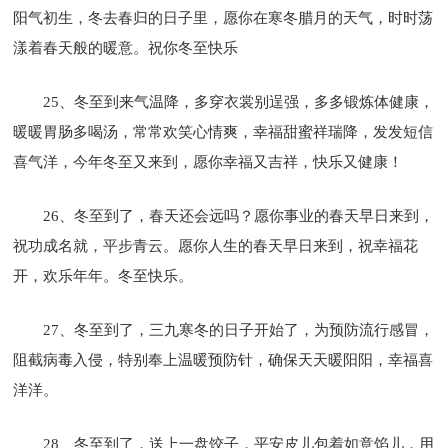
阳气初生，冬去春归的日子里，愿你在寒冬腊月的天气，时时荡
漾着春天般的暖意。祝你冬至快乐
25、冬至到来气温降，多穿衣裳别逞强，多多锻炼体健康，
暖暖胃肠多喝汤，常常欢笑心情爽，幸福甜蜜祥瑞降，发发短信
喜气洋，今年冬至又来到，愿你幸福又吉祥，快乐又健康！
26、冬至到了，春天还会远吗？愿你事业的春天早日来到，
祝功成名就，平步青云。愿你人生的春天早日来到，祝幸福花
开，欢乐年年。冬至快乐。
27、冬至到了，三九寒冬的日子开始了，为预防流行感冒，
阻截病毒入侵，特别奉上温暖预防针，确保天天暖阳阳，幸福喜
洋洋。
28、冬至到了，送上一盘饺子，平安皮儿包着如意馅儿，用