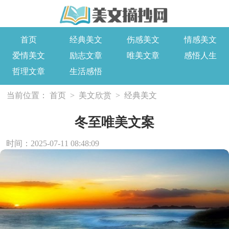
首页
经典美文
伤感美文
情感美文
爱情美文
励志文章
唯美文章
感悟人生
哲理文章
生活感悟
当前位置：
首页
>
美文欣赏
>
经典美文
冬至唯美文案
时间：2025-07-11 08:48:09