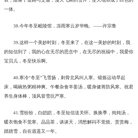
一体。
38.今年冬至毗陵馆，冻雨寒云岁华晚。——许宗鲁
39.这样一个美妙时刻，冬至来了，在这一美妙的时刻，我
的短信到了，我的心在无尽的思念中，在无尽的祝福中，我爱你
宝贝儿，冬至快乐啊。
40.寒冷“冬至”飞雪扬，刺骨北风叫人寒。锻炼运动早起
床，喝碗热粥精神爽。午餐杂食羊姜汤，暖身健胃防风寒。祝君
养生身体棒，顶风冒雪抗严寒。
41.雪纷纷，白皑皑，冬至短信送关怀。换换季，炖炖汤，
暖衣饱食不觉寒。品品茶，谈谈天，消愁解闷不觉烦。赏赏梅，
踏踏雪，自在逍遥又一年。