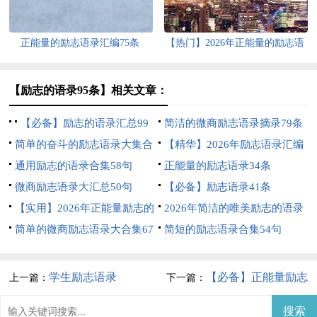
正能量的励志语录汇编75条
【热门】2026年正能量的励志语
录集锦36句
【励志的语录95条】相关文章：
【必备】励志的语录汇总99
简洁的微商励志语录摘录79条
条
简单的奋斗的励志语录大集合
【精华】2026年励志语录汇编
80条
通用励志的语录合集58句
60句
正能量的励志语录34条
微商励志语录大汇总50句
【必备】励志语录41条
【实用】2026年正能量励志的
2026年简洁的唯美励志的语录
语录集锦85句
简单的微商励志语录大合集67
汇总81条
简短的励志语录合集54句
句
学生励志语录
【必备】正能量励志
上一篇：
下一篇：
的语录汇总99条