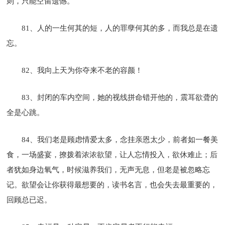
则，只能空留遗憾。
81、人的一生何其的短，人的罪孽何其的多，而我总是在遗
忘。
82、我向上天为你夺来不老的容颜！
83、封闭的车内空间，她的视线拼命错开他的，震耳欲聋的
全是心跳。
84、我们老是顾虑情爱太多，念挂亲恩太少，前者如一餐美
食，一场盛宴，撩拨着浓浓欲望，让人忘情投入，欲休难止；后
者犹如身边氧气，时候滋养我们，无声无息，但老是被忽略忘
记。欲望会让你获得最想要的，读书名言，也会失去最重要的，
回顾总已迟。