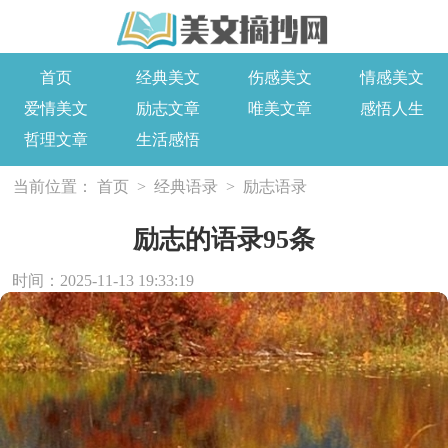
首页
经典美文
伤感美文
情感美文
爱情美文
励志文章
唯美文章
感悟人生
哲理文章
生活感悟
当前位置：
首页
>
经典语录
>
励志语录
励志的语录95条
时间：2025-11-13 19:33:19