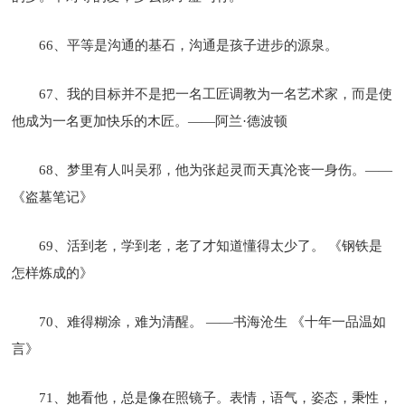
66、平等是沟通的基石，沟通是孩子进步的源泉。
67、我的目标并不是把一名工匠调教为一名艺术家，而是使
他成为一名更加快乐的木匠。——阿兰·德波顿
68、梦里有人叫吴邪，他为张起灵而天真沦丧一身伤。——
《盗墓笔记》
69、活到老，学到老，老了才知道懂得太少了。 《钢铁是
怎样炼成的》
70、难得糊涂，难为清醒。 ——书海沧生 《十年一品温如
言》
71、她看他，总是像在照镜子。表情，语气，姿态，秉性，