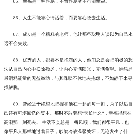
85、幸福是一种容易，不肯容易者不行能幸福。
86、人生不能靠心情活着，而要靠心态去生活。
87、成功是一个糟糕的老师，他让那些聪明人误以为自己永
远不会失败。
88、优秀的人，都要不是抱怨的人，他们总是会把消极的想
法从自己内心中扫除殆尽，让内心充满阳光，充满希望。抱怨是
最消耗能量的无益举动，与其喋喋不休地去抱怨，不如静下来寻
找解脱。
89、曾经近于绝望地把握和他在一起的每一刻，为了以后自
己还有可堪回忆的资本。那时不敢奢想"天长地久"，幸福得想在
高潮那一刻死去。 生活不会总是一番风顺，我们都很平凡，也
像平凡人那样地过着日子，吵架冷战温馨关怀，无论发生了什