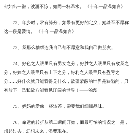
都如出一辙，波澜不惊，如同一杯温水。 《十年一品温如言》
72、年少时，常有缘分，如果有更好的定义，她甚至不愿称
这一段是爱情。 《十年一品温如言》
73、我那么糟糕连我自己都不愿意和我自己做朋友。
74、好色之人眼里只有男女之分，好胜之人眼里只有敌我之
分，好媚之人眼里只有上下之分，好利之人眼里只有盈亏之
分……好什么就只能看得见什么，欲望蒙蔽的世界是狭隘的，只
有放下一己私欲方能看见辽阔的世界！——涂磊
75、妈妈的爱像一杯浓茶，需要我们细细品味。
76、命运的转折从第二瞬间开始，而最可怕的情况之一是，
想起过去，幻想未来，浪费现在。