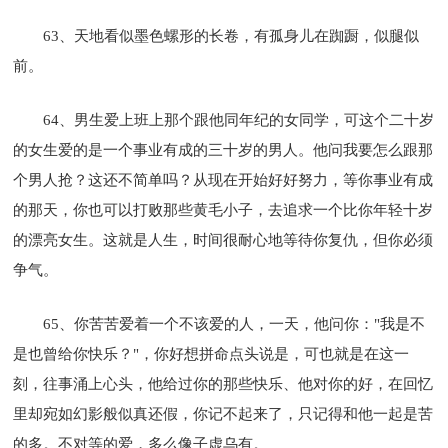
63、天地看似墨色螺形的长卷，有孤身儿在踟蹰，似腿似
前。
64、男生爱上班上那个跟他同年纪的女同学，可这个二十岁
的女生爱的是一个事业有成的三十岁的男人。他问我要怎么跟那
个男人抢？这还不简单吗？从现在开始好好努力，等你事业有成
的那天，你也可以打败那些黄毛小子，去追求一个比你年轻十岁
的漂亮女生。这就是人生，时间很耐心地等待你复仇，但你必须
争气。
65、你苦苦爱着一个不该爱的人，一天，他问你："我是不
是也曾给你快乐？"，你好想拼命点头说是，可也就是在这一
刻，往事涌上心头，他给过你的那些快乐、他对你的好，在回忆
里却宛如幻影般似真还假，你记不起来了，只记得和他一起是苦
的多。不对等的爱，多么像子虚乌有。