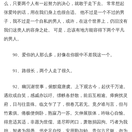
么，只要两个人有一起努力的决心，就敢于走下去。 常常想起
张爱玲的话，用在我们身上也很合适。 他不过是一个不过的男
子，我不过是一个自私的男人，或许，在这个世界上，仍旧没有
我们这类人的容身之处。 可是，总该有地方能容得下两个平凡
的男人。
90、爱你的人那么多，好像在你眼中不差我这一个。
91、路很长，两个人走了很久。
92、幽沉谢世事，俯默窥唐虞。上下观古今，起伏千万途。
遇欣或自笑，感戚亦以吁。缥帙各舒散，前后互相逾。瘴痾扰灵
府，日与往昔殊。临文乍了了，彻卷兀若无。竟夕谁与言，但与
竹素俱。倦极便倒卧，熟寐乃一苏。欠伸展肢体，吟咏心自愉。
得意适其适，非愿为世儒。道尽即闭口，萧散捐囚拘。巧者为我
拙，智者为我愚。书史足自悦，安用勤与劬。贵尔六尺躯，勿为