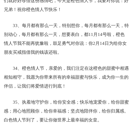
们就好好珍惜这份感情吧，今天是橙色情人节，我要对你说：好
兄弟！祝你橙色情人节快乐！
33、每月都有那么一天，特别想你，每月都有那么一天，特
别动心，每月都有那么一天，想要表白，都11月14号啦，橙色
情人节我不能再犹豫啦，鼓足勇气对你说：你2月14日为给你女
朋友买戒指借我的钱该还啦。
34、橙色情人节，亲爱的，我们注定在这橙色的甜蜜中相遇
相知相守，我愿为你带来所有的幸福甜蜜与快乐，成为你一生的
伴侣，让我们将爱情进行到底！
35、执着地守护你，给你安全感；快乐地宠爱你，给你甜蜜
感；用心地照顾你，给你幸福感；坚贞地陪伴你，给你归属感。
白色情人节到了，要让你做世界上最幸福的女皇。