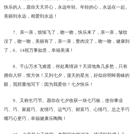
快乐的人，愿你天天开心，永远年轻。年轻的心，永远在一起。
美丽到永远，相爱到永远！
7、亲一亲，烦恼飞了，吻一吻，快乐来了，亲一亲，皱纹
没了，吻一吻，美丽有了，亲一亲，赘肉没了，吻一吻，健康到
了，6、14祝万事如意，幸福美满！
8、千山万水飞难渡，何处离情诉？天涯地角几多愁，只有
拥你入怀，恨方休！又到七夕，漫天的星光，好似你明眸善睐的
眼，我郑重地写下：因为我爱你！七夕快乐！
9、又称乞巧节。愿你在七夕收获一块七巧板，使你事业
巧、巧、家庭巧、友情巧、运气巧、财富巧、心情巧。总之手巧
嘴巧心更巧，幸福健康乐陶陶！