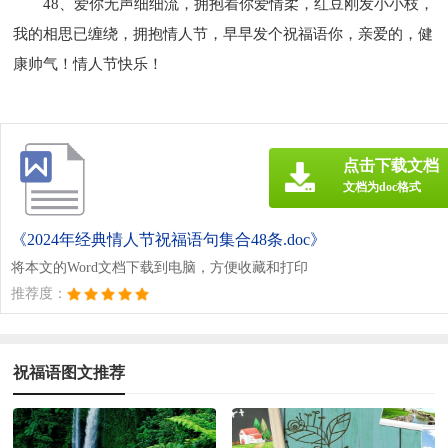
48、爱你无声细细流，拥抱着你爱情柔，红豆刚发小小枝，
我的相思已缠绕，拥抱情人节，早早发个祝福语你，亲爱的，健
康帅气！情人节快乐！
点击下载文档
文档为doc格式
《2024年经典情人节祝福语句集合48条.doc》
将本文的Word文档下载到电脑，方便收藏和打印
推荐度：
祝福语图文推荐