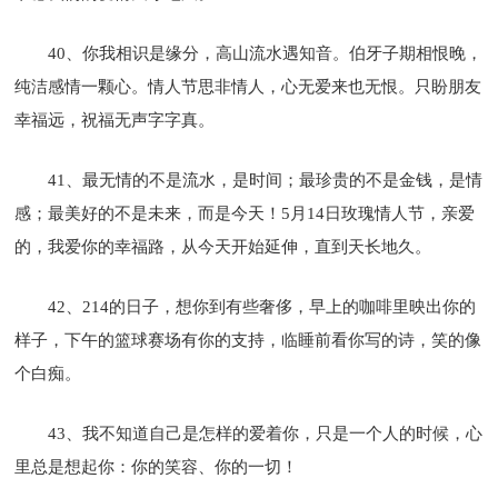
40、你我相识是缘分，高山流水遇知音。伯牙子期相恨晚，
纯洁感情一颗心。情人节思非情人，心无爱来也无恨。只盼朋友
幸福远，祝福无声字字真。
41、最无情的不是流水，是时间；最珍贵的不是金钱，是情
感；最美好的不是未来，而是今天！5月14日玫瑰情人节，亲爱
的，我爱你的幸福路，从今天开始延伸，直到天长地久。
42、214的日子，想你到有些奢侈，早上的咖啡里映出你的
样子，下午的篮球赛场有你的支持，临睡前看你写的诗，笑的像
个白痴。
43、我不知道自己是怎样的爱着你，只是一个人的时候，心
里总是想起你：你的笑容、你的一切！