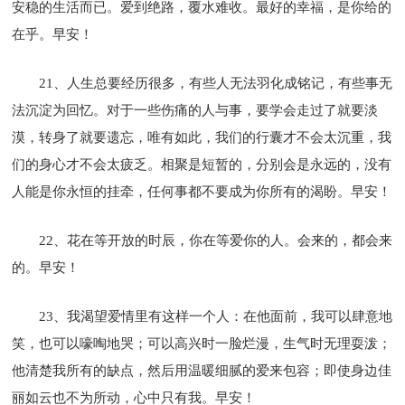
安稳的生活而已。爱到绝路，覆水难收。最好的幸福，是你给的
在乎。早安！
21、人生总要经历很多，有些人无法羽化成铭记，有些事无
法沉淀为回忆。对于一些伤痛的人与事，要学会走过了就要淡
漠，转身了就要遗忘，唯有如此，我们的行囊才不会太沉重，我
们的身心才不会太疲乏。相聚是短暂的，分别会是永远的，没有
人能是你永恒的挂牵，任何事都不要成为你所有的渴盼。早安！
22、花在等开放的时辰，你在等爱你的人。会来的，都会来
的。早安！
23、我渴望爱情里有这样一个人：在他面前，我可以肆意地
笑，也可以嚎啕地哭；可以高兴时一脸烂漫，生气时无理耍泼；
他清楚我所有的缺点，然后用温暖细腻的爱来包容；即使身边佳
丽如云也不为所动，心中只有我。早安！