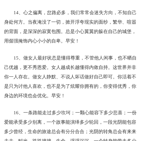
14、心之偏离，岔路必多，我们常常会迷失方向，不知自己
身处何方。当夜淹没了一切，掀开浮夸现实的面纱，繁华、喧嚣
的背面，是深深的寂寞包围。总是小心翼翼的躲在自己的城堡，
用倔强掩饰内心小小的自卑。早安！
15、做女人最好状态是懂得尊重，不管他人闲事，也不晒自
己优越，更不秀恩爱。女人越成长越懂得内敛自持。这世界并非
你一人存在。做女人静默、不说人坏话做好自己即可。你活着不
是只为讨他人喜欢，也不是为了炫耀你拥有的，你变得优秀，你
身边的环境也会优化。早安！
16、一条路能走过多少坎坷；一颗心能容下多少悲喜；一份
爱能承受多少别离，一个故事能演绎多少轮回，一段光阴能包容
多少曾经，生命的旅途总会有分分合合；光阴的转角总会有来来
去去，时光，跌跌撞撞，生命，浮浮沉沉，一个转身能带走多少