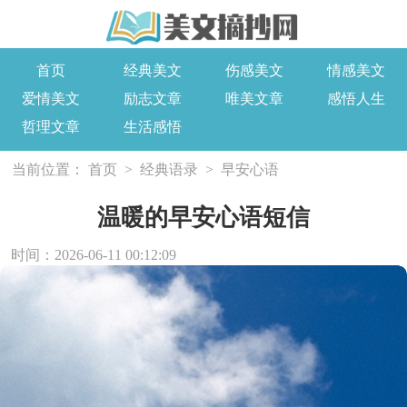
首页
经典美文
伤感美文
情感美文
爱情美文
励志文章
唯美文章
感悟人生
哲理文章
生活感悟
当前位置：
首页
>
经典语录
>
早安心语
温暖的早安心语短信
时间：2026-06-11 00:12:09