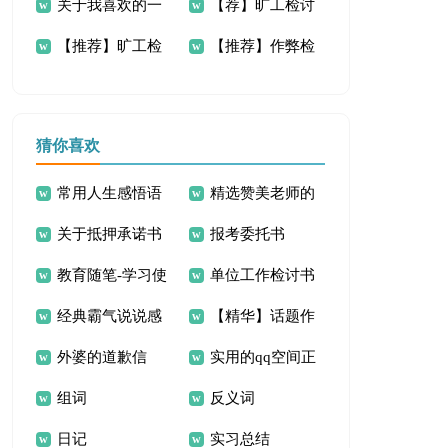
关于我喜欢的一
【荐】旷工检讨
到检讨书
逃课检讨书
【推荐】旷工检
【推荐】作弊检
则格言作文300字集
书15篇
讨书14篇
讨书
合六篇
猜你喜欢
常用人生感悟语
精选赞美老师的
关于抵押承诺书
报考委托书
句摘录80条
诗歌
教育随笔-学习使
单位工作检讨书
范文锦集十篇
经典霸气说说感
【精华】话题作
用剪刀
外婆的道歉信
实用的qq空间正
言30句
文300字四篇
组词
反义词
能量的句子60句
日记
实习总结