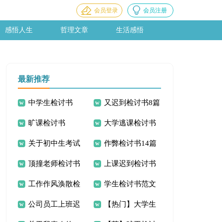
会员登录
会员注册
感悟人生
哲理文章
生活感悟
最新推荐
中学生检讨书
又迟到检讨书8篇
旷课检讨书
大学逃课检讨书
关于初中生考试
作弊检讨书14篇
顶撞老师检讨书
上课迟到检讨书
作弊的检讨书
工作作风涣散检
学生检讨书范文
14篇
公司员工上班迟
【热门】大学生
讨书