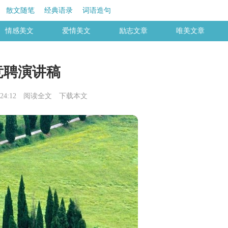
散文随笔
经典语录
词语造句
情感美文
爱情美文
励志文章
唯美文章
竞聘演讲稿
24:12
阅读全文
下载本文