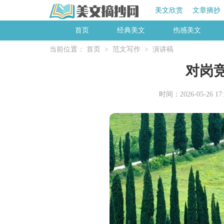
美文欣赏
文章摘抄
首页
经典美文
伤感美文
当前位置：
首页
>
范文写作
>
演讲稿
对岗
时间：2026-05-26 17: