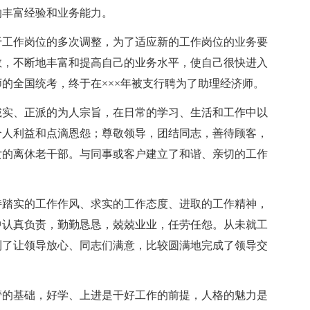
的丰富经验和业务能力。
于工作岗位的多次调整，为了适应新的工作岗位的业务要
教，不断地丰富和提高自己的业务水平，使自己很快进入
的全国统考，终于在×××年被支行聘为了助理经济师。
诚实、正派的为人宗旨，在日常的学习、生活和工作中以
个人利益和点滴恩怨；尊敬领导，团结同志，善待顾客，
女的离休老干部。与同事或客户建立了和谐、亲切的工作
持踏实的工作作风、求实的工作态度、进取的工作精神，
中认真负责，勤勤恳恳，兢兢业业，任劳任怨。从未就工
到了让领导放心、同志们满意，比较圆满地完成了领导交
管的基础，好学、上进是干好工作的前提，人格的魅力是