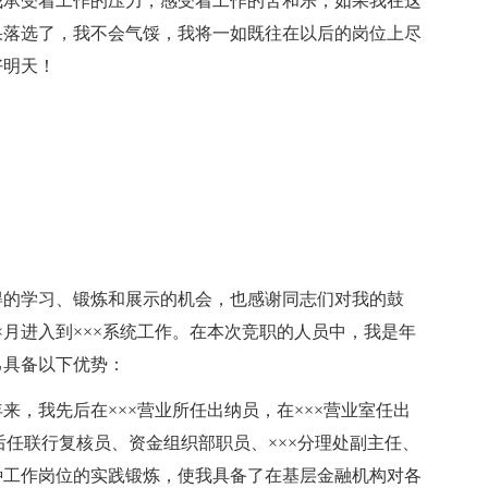
我承受着工作的压力，感受着工作的苦和乐，如果我在这
果落选了，我不会气馁，我将一如既往在以后的岗位上尽
好明天！
得的学习、锻炼和展示的机会，也感谢同志们对我的鼓
×××月进入到×××系统工作。在本次竞职的人员中，我是年
己具备以下优势：
，我先后在×××营业所任出纳员，在×××营业室任出
先后任联行复核员、资金组织部职员、×××分理处副主任、
种工作岗位的实践锻炼，使我具备了在基层金融机构对各