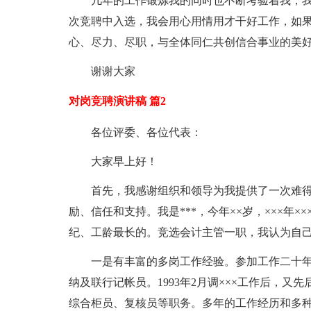
几年的工作锻炼我的同时也不断考验着我，
次竞聘中入选，我会用心用情用才干好工作，如
心、尽力、尽职，与全体同仁共创信合事业的美
谢谢大家
对岗竞聘演讲稿 篇2
各位评委、各位代表：
大家早上好！
首先，我感谢组织和领导为我提供了一次难
励、信任和支持。我是***，今年××岁，×××年
纪、工龄最长的。竞选会计主管一职，我认为自
一是有丰富的多岗工作经验。参加工作二十年来
纳及联行记帐员。1993年2月调×××工作后，又
综合柜员、复核员等职务。多年的工作经历和多