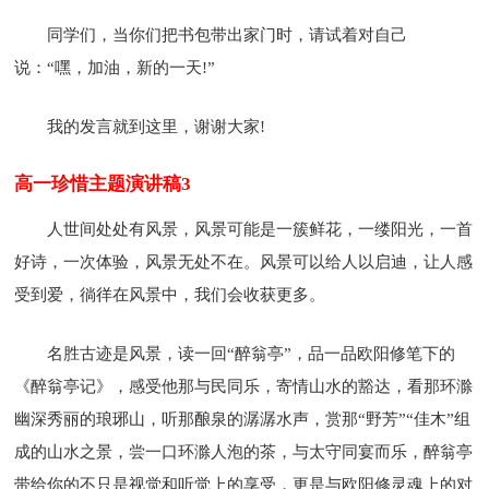
同学们，当你们把书包带出家门时，请试着对自己
说：“嘿，加油，新的一天!”
我的发言就到这里，谢谢大家!
高一珍惜主题演讲稿3
人世间处处有风景，风景可能是一簇鲜花，一缕阳光，一首
好诗，一次体验，风景无处不在。风景可以给人以启迪，让人感
受到爱，徜徉在风景中，我们会收获更多。
名胜古迹是风景，读一回“醉翁亭”，品一品欧阳修笔下的
《醉翁亭记》，感受他那与民同乐，寄情山水的豁达，看那环滁
幽深秀丽的琅琊山，听那酿泉的潺潺水声，赏那“野芳”“佳木”组
成的山水之景，尝一口环滁人泡的茶，与太守同宴而乐，醉翁亭
带给你的不只是视觉和听觉上的享受，更是与欧阳修灵魂上的对