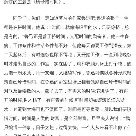
演讲的主题是《请珍惜时间》。
同学们，你们一定知道著名的作家鲁迅吧!鲁迅的整个一生
都是在拼时间。他说：“时间，就像海绵里的水，只要你挤，总
是有的。”鲁迅正是善于挤时间，支配时间的勤奋者。他一生多
病，工作条件和生活条件都不好，但他每天都要工作到深夜，第
二天起床后，有时连饭也顾不得吃，又开始工作，一直到吃晚饭
时才走出自己的工作室，实在困了，就和衣躺到床上打个盹，醒
后泡一碗浓茶，抽一支烟，又继续写作，鲁迅习惯以各种形式鞭
策自己珍惜时间。在鲁迅的卧室里墙上挂着勉励自己珍惜时间的
对联及最崇敬的人。燕子去了，有再来的时候;花儿谢了，有再
开的时候;树木枯了，有再青的时候;可时间却如滚滚长江东逝
水，奔流到大海再也不复回了。时间是何等重要，所以我们要珍
惜时间。时间是人类的'财富，是全部财富。居里夫人说过：“我
只惋惜一件事，日子太短，过得太快。一个人从来看不出做了什