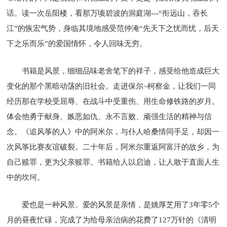
话。读一次岳阳楼，看那万顷碧波的洞庭湖---“衔远山，吞长
江”的恢宏气势，身临其境地感受范仲淹“先天下之忧而忧，后天
下之乐而乐”的爱国情怀，令人回味无穷。
书籍是风景，细细品味老舍笔下的祥子，感受给他造成巨大
变化的那个黑暗动荡的旧社会。走进保尔~柯察金，让我们一同
经历那在学校受屈辱、在战斗中受重伤、用生命修铁路的岁月。
体会他勇于献身、嫉恶如仇、永不言败、顽强生活的精神与信
念。《追风筝的人》中的阿米尔，与仆人哈桑情同手足，却因一
次风筝比赛友谊破裂。二十年后，阿米尔重返阿富汗的故乡，为
自己赎罪，更为父亲赎罪。书籍给人以启迪，让人敢于直面人生
中的坎坷。
爱也是一种风景。爱的风景是亲情，是姚厚芝用了3年零5个
月的昼夜忙碌，完成了为给母亲治病的花费了127万针的《清明