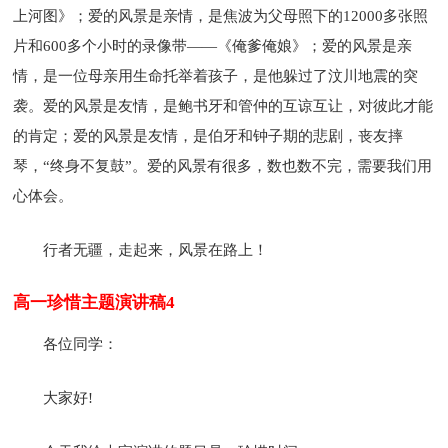
上河图》；爱的风景是亲情，是焦波为父母照下的12000多张照
片和600多个小时的录像带——《俺爹俺娘》；爱的风景是亲
情，是一位母亲用生命托举着孩子，是他躲过了汶川地震的突
袭。爱的风景是友情，是鲍书牙和管仲的互谅互让，对彼此才能
的肯定；爱的风景是友情，是伯牙和钟子期的悲剧，丧友摔
琴，“终身不复鼓”。爱的风景有很多，数也数不完，需要我们用
心体会。
行者无疆，走起来，风景在路上！
高一珍惜主题演讲稿4
各位同学：
大家好!