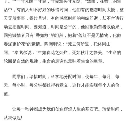
了。”“一寸光阴一寸金，寸金难买寸光阴。”然而，在我们的生
活中，有的人却不好好的珍惜时间，他们有的抱怨时间太慢，整
天无所事事，得过且过。有的感慨时间的稍纵即逝，却不付诸行
动去把握时间。要知道，时间是公平的，他回报勤劳者以硕果，
回抱懒惰者只有“香如故”的坦然，抱着“落红不是无情物，化做
春泥更护花”的豪情。陶渊明说：“死去何所道，托体同山
阿。”泰戈尔说：“生如春花之灿烂，死如秋叶之静美。”生命的
轮回是自然的规律，生命的凋谢也意味着生命的重塑。
同学们，珍惜时间，科学地分配时间，使每年、每月、每
天、每小时、每分钟都过得有意义，这样才能实现每个人的价
值。
让每一秒钟都成为我们创造辉煌人生的基石吧。珍惜时间，
从我做起!