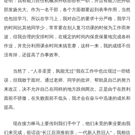
证明：我有能力胜任机械系外联部部长一职，并且有能力把外联
部发扬光大。作为一名干部，各个方面都要起到表率作用，当然
也包括学习。所以在学习上，我对自己的要求十分严格，我学习
的时间比其他同学少，常常要在别人复习功课的时候为工作而奔
波，但我合理的安排时间，在规定的时间内保质保量地完成各科
作业，并充分利用课余时间来搞竞赛，这样一来，我的成绩不但
没有掉，还提高了办事效率。
当然了，“人非圣贤，孰能无过”我在工作中也出现过一些错
误，但我敢于面对。通过老师、同学的批评、帮助及自己的努力
来改正，决不允许自己在同样的地方跌倒两次。正是由于在胜利
面前不骄傲，在失败面前不低头，我才会在奋斗中迅速的成长和
提高。
现在接力棒马上要传到我们手中了，他们未竟的事业要由我
们来完成，俗话说“长江后浪推前浪，一代新人胜旧人”，我相信