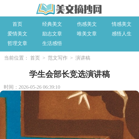
首页
经典美文
伤感美文
情感美文
爱情美文
励志文章
唯美文章
感悟人生
哲理文章
生活感悟
当前位置：
首页
>
范文写作
>
演讲稿
学生会部长竞选演讲稿
时间：2026-05-26 06:39:10