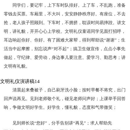
同学们，要记牢，上下车时队排好。上了车，不乱跑，准备
零钱去买票。车厢里，不大叫，安安静静秩序好。有座位，不去
抢，老人孩子照顾到。下车时，不拥挤，耽误时间易摔跤。讲文
明，讲礼貌，开开心心上学校。文明礼仪童谣同学见面打招呼，
耳边响起你好、你好。有了困难大家帮，得到帮助说“谢谢”；生
活当中起摩擦，别忘说声“对不起”；搞卫生做宣传，点点小事先
做起，守纪律、爱劳动，身边事儿要注意。爱学习、勤思考；讲
文明有礼貌。
文明礼仪演讲稿14
清晨起来叠被子，自己刷牙洗小脸；按时早餐不将究，出门
回声说再见。见到老师敬个礼，碰见老师问声好；上课举手回答
响，争做文明好学生。好学生，懂礼貌，态度和气带微笑；
见到师长说“您好”，分手告别讲“再见”；求人帮助先