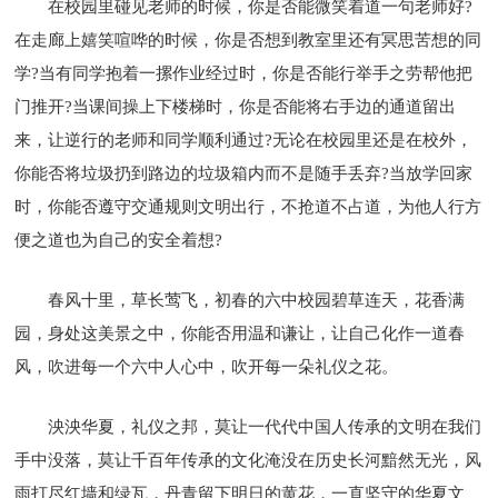
在校园里碰见老师的时候，你是否能微笑着道一句老师好?
在走廊上嬉笑喧哗的时候，你是否想到教室里还有冥思苦想的同
学?当有同学抱着一摞作业经过时，你是否能行举手之劳帮他把
门推开?当课间操上下楼梯时，你是否能将右手边的通道留出
来，让逆行的老师和同学顺利通过?无论在校园里还是在校外，
你能否将垃圾扔到路边的垃圾箱内而不是随手丢弃?当放学回家
时，你能否遵守交通规则文明出行，不抢道不占道，为他人行方
便之道也为自己的安全着想?
春风十里，草长莺飞，初春的六中校园碧草连天，花香满
园，身处这美景之中，你能否用温和谦让，让自己化作一道春
风，吹进每一个六中人心中，吹开每一朵礼仪之花。
泱泱华夏，礼仪之邦，莫让一代代中国人传承的文明在我们
手中没落，莫让千百年传承的文化淹没在历史长河黯然无光，风
雨打尽红墙和绿瓦，丹青留下明日的黄花，一直坚守的华夏文