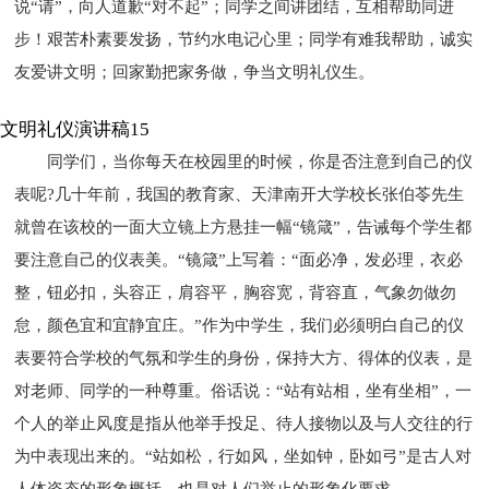
说“请”，向人道歉“对不起”；同学之间讲团结，互相帮助同进
步！艰苦朴素要发扬，节约水电记心里；同学有难我帮助，诚实
友爱讲文明；回家勤把家务做，争当文明礼仪生。
文明礼仪演讲稿15
同学们，当你每天在校园里的时候，你是否注意到自己的仪
表呢?几十年前，我国的教育家、天津南开大学校长张伯苓先生
就曾在该校的一面大立镜上方悬挂一幅“镜箴”，告诫每个学生都
要注意自己的仪表美。“镜箴”上写着：“面必净，发必理，衣必
整，钮必扣，头容正，肩容平，胸容宽，背容直，气象勿做勿
怠，颜色宜和宜静宜庄。”作为中学生，我们必须明白自己的仪
表要符合学校的气氛和学生的身份，保持大方、得体的仪表，是
对老师、同学的一种尊重。俗话说：“站有站相，坐有坐相”，一
个人的举止风度是指从他举手投足、待人接物以及与人交往的行
为中表现出来的。“站如松，行如风，坐如钟，卧如弓”是古人对
人体姿态的形象概括，也是对人们举止的形象化要求。