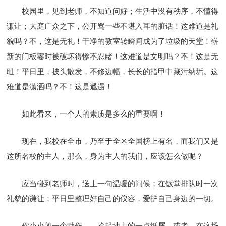
校园里，见到老师，不知道问好；生活中没有秩序，不懂得
谦让；大庭广众之下，公开骂一些不堪入耳的脏话！这难道是礼
貌吗？不，这是无礼！干净的教室转瞬间成为了垃圾的天堂！崭
新的门板霎时被破坏得惨不忍睹！这难道是文明吗？不！这是无
耻！平日里，披头散发，不修边幅，长长的指甲中藏污纳垢。这
难道是潇洒吗？不！这是邋遢！
如此看来，一个人的素质是多么的重要啊！
现在，我校在全市，乃至于全区全国榜上有名，而我们又是
这所名校的主人，那么，身为主人的我们，应该怎么做呢？
应当碰到老师时，送上一句温暖的问候；在饭堂排队时一次
礼貌的谦让；平日里整理好自己的仪容，爱护自己身边的一切。
你小小的一个动作——捡起地上的一点纸屑，或者，在这场