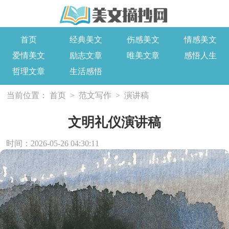
首页
经典美文
伤感美文
情感美文
爱情美文
励志文章
唯美文章
感悟人生
哲理文章
生活感悟
当前位置：
首页
>
范文写作
>
演讲稿
文明礼仪演讲稿
时间：2026-05-26 04:30:11