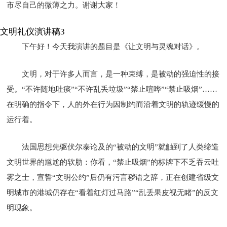
市尽自己的微薄之力。谢谢大家！
文明礼仪演讲稿3
下午好！今天我演讲的题目是《让文明与灵魂对话》。
文明，对于许多人而言，是一种束缚，是被动的强迫性的接
受。“不许随地吐痰”“不许乱丢垃圾”“禁止喧哗”“禁止吸烟”……
在明确的指令下，人的外在行为因制约而沿着文明的轨迹缓慢的
运行着。
法国思想先驱伏尔泰论及的“被动的文明”就触到了人类缔造
文明世界的尴尬的软肋：你看，“禁止吸烟”的标牌下不乏吞云吐
雾之士，宣誓“文明公约”后仍有污言秽语之辞，正在创建省级文
明城市的港城仍存在“看着红灯过马路”“乱丢果皮视无睹”的反文
明现象。