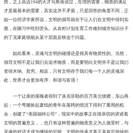
然，之上高达194的天才马斯洛说过，生理的需要，物质的满足
才是最基本的需要，其实这并不矛盾，只是回答的角度不同，正
如一位经济学家所说，文明的倡导就在于让人们在文明中得到实
惠，在陋习中吃到苦头。从农村计划生育工作难到城市知识分子
的丁克家庭很能从某个层面反映这个问题。
如此看来，灵魂与文明的碰撞还是很具有物质性的。当然，
倡导文明不是让我们去追求物质，而是要明白文明并不是让我们
变得木纳、贫穷。相反，只有文明存于我们每一个人的灵魂深
处，世界才会更加有序、和谐与富强！
一个让座的落魄者得到了洛克菲勒的百万美元馈赠，东山再
起；一个弯腰捡起废纸的青年在落聘的情况下得到了重用的机
会，创建了“美国福特公司”，现实中的故事正在很亲切的讲述着
文明的普遍意义，，也只有这种普遍的物质意义为人接受时，与
灵魂的对话才成为继续的可能，文明的传承才真正具有可持续的