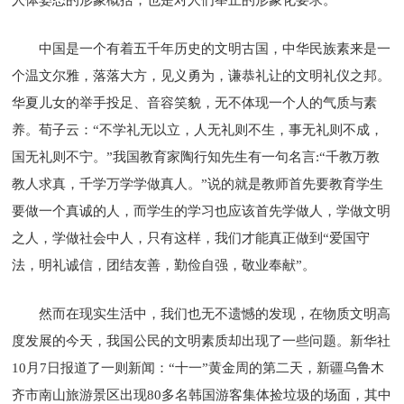
中国是一个有着五千年历史的文明古国，中华民族素来是一
个温文尔雅，落落大方，见义勇为，谦恭礼让的文明礼仪之邦。
华夏儿女的举手投足、音容笑貌，无不体现一个人的气质与素
养。荀子云：“不学礼无以立，人无礼则不生，事无礼则不成，
国无礼则不宁。”我国教育家陶行知先生有一句名言:“千教万教
教人求真，千学万学学做真人。”说的就是教师首先要教育学生
要做一个真诚的人，而学生的学习也应该首先学做人，学做文明
之人，学做社会中人，只有这样，我们才能真正做到“爱国守
法，明礼诚信，团结友善，勤俭自强，敬业奉献”。
然而在现实生活中，我们也无不遗憾的发现，在物质文明高
度发展的今天，我国公民的文明素质却出现了一些问题。新华社
10月7日报道了一则新闻：“十一”黄金周的第二天，新疆乌鲁木
齐市南山旅游景区出现80多名韩国游客集体捡垃圾的场面，其中