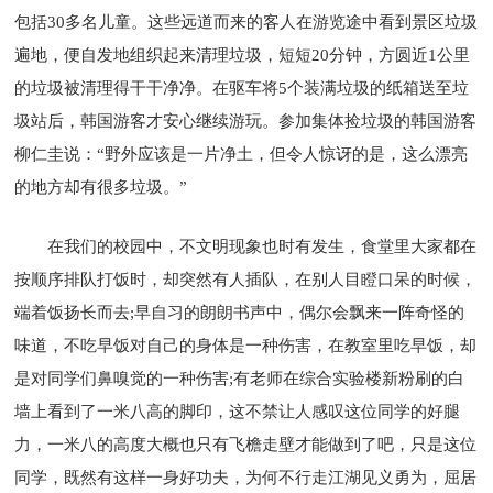
包括30多名儿童。这些远道而来的客人在游览途中看到景区垃圾
遍地，便自发地组织起来清理垃圾，短短20分钟，方圆近1公里
的垃圾被清理得干干净净。在驱车将5个装满垃圾的纸箱送至垃
圾站后，韩国游客才安心继续游玩。参加集体捡垃圾的韩国游客
柳仁圭说：“野外应该是一片净土，但令人惊讶的是，这么漂亮
的地方却有很多垃圾。”
在我们的校园中，不文明现象也时有发生，食堂里大家都在
按顺序排队打饭时，却突然有人插队，在别人目瞪口呆的时候，
端着饭扬长而去;早自习的朗朗书声中，偶尔会飘来一阵奇怪的
味道，不吃早饭对自己的身体是一种伤害，在教室里吃早饭，却
是对同学们鼻嗅觉的一种伤害;有老师在综合实验楼新粉刷的白
墙上看到了一米八高的脚印，这不禁让人感叹这位同学的好腿
力，一米八的高度大概也只有飞檐走壁才能做到了吧，只是这位
同学，既然有这样一身好功夫，为何不行走江湖见义勇为，屈居