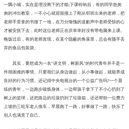
一隅小城，实在是埋没阁下的才能;下课铃响后，有的同学急匆
匆的冲出教室，一不小心就迎面撞上了刚从邻班出来的老师，把
老师手里拿的书撞了一地，在万分惭愧的道歉声中老师受惊的心
才被安抚下去，此时这位老师正在庆幸幸好没有带电脑来上课。
晚饭过后，有的老师发现，在某个隐蔽的角落里，总会有随手丢
弃的食品包装袋。
其实，要想成为一名“讲文明，树新风”的时代青年并不是一
件很困难的事情。只要我们从身边做起，从小事做起，就能养成
良好的行为习惯。还记得中央电视台的一个公益广告吗?一个晨
练的青年，一边跑步锻炼身体，一边帮孩子拿下了不小心扔到了
树上的篮球，还把路边的垃圾扔到了垃圾箱，还还帮助一位费力
上坡的三轮车老人推车，早晨跑了一路，好事做了一路，快乐了
别人也满意了自己。