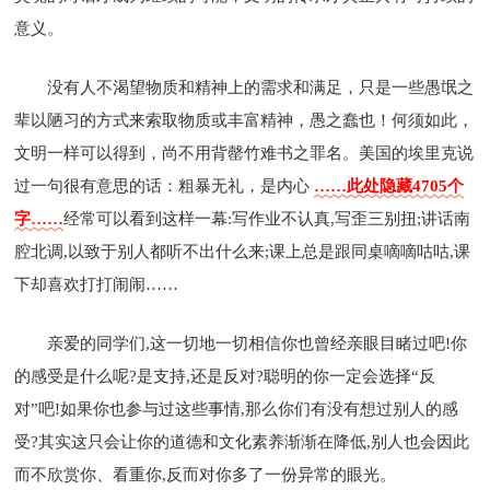
意义。
没有人不渴望物质和精神上的需求和满足，只是一些愚氓之
辈以陋习的方式来索取物质或丰富精神，愚之蠢也！何须如此，
文明一样可以得到，尚不用背罄竹难书之罪名。美国的埃里克说
过一句很有意思的话：粗暴无礼，是内心
……此处隐藏4705个
字……
经常可以看到这样一幕:写作业不认真,写歪三别扭;讲话南
腔北调,以致于别人都听不出什么来;课上总是跟同桌嘀嘀咕咕,课
下却喜欢打打闹闹……
亲爱的同学们,这一切地一切相信你也曾经亲眼目睹过吧!你
的感受是什么呢?是支持,还是反对?聪明的你一定会选择“反
对”吧!如果你也参与过这些事情,那么你们有没有想过别人的感
受?其实这只会让你的道德和文化素养渐渐在降低,别人也会因此
而不欣赏你、看重你,反而对你多了一份异常的眼光。