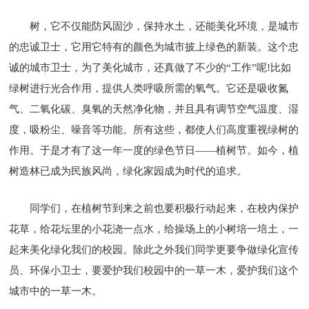
树，它不仅能防风固沙，保持水土，还能美化环境，是城市
的忠诚卫士，它用它特有的颜色为城市披上绿色的新装。这个忠
诚的城市卫士，为了美化城市，还真做了不少的“工作”呢!比如
绿树进行光合作用，提供人类呼吸所需的氧气。它还是吸收氮
气、二氧化碳、臭氧的天然净化物，并且具有调节空气温度、湿
度，吸粉尘、噪音等功能。所有这些，都使人们高度重视绿树的
作用。于是才有了这一年一度的绿色节日——植树节。如今，植
树造林已成为民族风尚，绿化家园成为时代的追求。
同学们，在植树节到来之前也要积极行动起来，在校内保护
花草，给花坛里的小花浇一点水，给操场上的小树培一培土，一
起来美化绿化我们的校园。除此之外我们同学更要争做绿化宣传
员、环保小卫士，要爱护我们校园中的一草一木，爱护我们这个
城市中的一草一木。