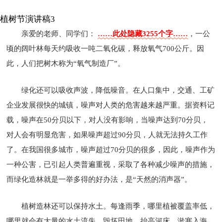
植树节演讲稿3
亲爱的老师、同学们：
……此处隐藏3255个字……
，一公
顷的阔叶林每天约吸收一吨二氧化碳，释放氧气700公斤。因
此，人们把树木称为“氧气制造厂”。
绿化还可以吸收声波，降低噪音。在人口集中，交通、工矿
企业发展很快的城镇，噪声对人类的危害越来越严重。据资料记
载，噪声在50分贝以下，对人没有影响，当噪声达到70分贝，
对人会有明显危害，如果噪声超过90分贝，人就无法持久工作
了。在我国很多城市，噪声超过70分贝的很多，因此，噪声作为
一种公害，已引起人类普遍重视，采取了各种减少噪声的措施，
而绿化造林就是一举多得的好办法，是“天然的消声器”。
植树造林还可以保持水土。每逢雨季，哪里植被覆盖率低，
哪里就会有大量的水土流失，毁坏田地，抬高河床，淤塞入海