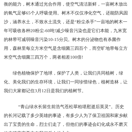
衡的能力，树木通过光合作用，使空气清洁新鲜，一亩树木放出
的氧气足够65个人呼吸使用。树木不仅仅净化空气，还能防风固
沙，涵养水土，不致水土流失，还是“粉尘杀手”一亩地的树木一
年可吸收各种20粉尘-60吨!减少噪音污染也是它们本能，九米宽
的林带可减弱噪音污染10-15分贝。树木的分泌物也有杀菌作
用，森林里每立方米空气是含细菌三四百个，而空旷地带每立方
米空气含细菌三四万个，两者相差100倍!
绿色植物保护了地球，保护了人类，让我们共同植树，绿
化、美化我们的生存环境，让我们一同珍惜绿色，植树造林，让
我们大家都记住3月12日是我们的植树节。
“青山绿水长留生前浩气苍松翠柏堪慰逝后英灵”。历史
的长河记载了多少英雄的事迹，有多少人为了保卫祖国和家乡献
出了宝贵的生命，烈士们走了，但他们的事迹会幻化成永不磨灭