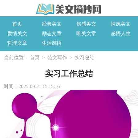
首页
经典美文
伤感美文
情感美文
爱情美文
励志文章
唯美文章
感悟人生
哲理文章
生活感悟
当前位置：
首页
>
范文写作
>
实习总结
实习工作总结
时间：2025-09-21 15:15:16