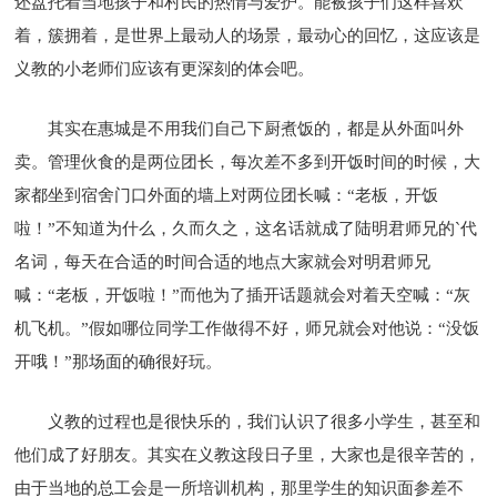
还盘托着当地孩子和村民的热情与爱护。能被孩子们这样喜欢
着，簇拥着，是世界上最动人的场景，最动心的回忆，这应该是
义教的小老师们应该有更深刻的体会吧。
其实在惠城是不用我们自己下厨煮饭的，都是从外面叫外
卖。管理伙食的是两位团长，每次差不多到开饭时间的时候，大
家都坐到宿舍门口外面的墙上对两位团长喊：“老板，开饭
啦！”不知道为什么，久而久之，这名话就成了陆明君师兄的`代
名词，每天在合适的时间合适的地点大家就会对明君师兄
喊：“老板，开饭啦！”而他为了插开话题就会对着天空喊：“灰
机飞机。”假如哪位同学工作做得不好，师兄就会对他说：“没饭
开哦！”那场面的确很好玩。
义教的过程也是很快乐的，我们认识了很多小学生，甚至和
他们成了好朋友。其实在义教这段日子里，大家也是很辛苦的，
由于当地的总工会是一所培训机构，那里学生的知识面参差不