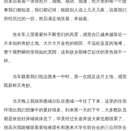
回来后看着一张张照片，感慨、感动、感激，照片里的每一个故
事我们都知道，我们都记得，能跟别人说上几天几夜，说着我们
所经历过的一切，然后满足地笑着，幸福着。
坐在车上望着窗外不断变幻的风景，感觉自己越来越靠近一
片未知的奇妙土地。大片大片金色的稻田、不远处蓝蓝的海滩，
整个视野瞬间变得如此宽阔，这和故乡那峰峦起伏的景色很不一
样。
当车载着我们抵达惠来一中时，第一次踏足这片土地，感觉
既新鲜又奇妙。
当天晚上我就和惠城分队在惠城一中住了下来，这里的住宿
环境比我们想像中的要好很多。到来第一天的下午，大多数队员
都是收拾好床铺就休息了，毕竟经过长途奔波大家也都很累了。
很高兴我能够跟着黄锐睿团长和惠来大学生联合会的三位同学去