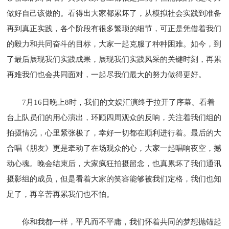
做好自己该做的。看得出大家都累坏了，从模拟社会实践到准备
再到真正实践，各个阶段有很多繁琐的细节，可正是凭借着我们
的毅力和共同奋斗的目标，大家一起克服了种种困难。如今，到
了最后展现我们实践成果，展现我们实践风采的关键时刻，再累
再难我们也会共同面对，一起尽我们最大的努力做得更好。
7月16日晚上8时，我们的文娱汇演终于拉开了序幕。看着
台上队员们的用心演出，环顾四周观众的反响，关注着我们组的
拍摄情况，心里紧张极了，幸好一切都在顺利进行着。最后的大
合唱《朋友》更是牵动了在场观众的心，大家一起唱响夜空，撼
动心魂。晚会结束后，大家疯狂拍摄留念，也真累坏了我们通讯
摄影组的成员，但是看着大家的笑容能够被我们定格，我们也知
足了，再辛苦再累我们也不怕。
你和我都一样，平凡而不平庸，我们怀着共同的梦想抛锚起