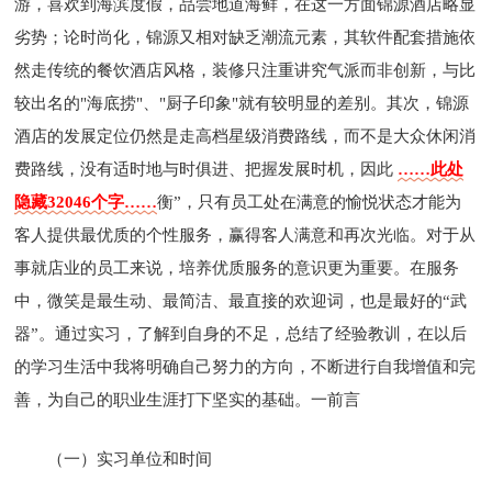
游，喜欢到海滨度假，品尝地道海鲜，在这一方面锦源酒店略显
劣势；论时尚化，锦源又相对缺乏潮流元素，其软件配套措施依
然走传统的餐饮酒店风格，装修只注重讲究气派而非创新，与比
较出名的"海底捞"、"厨子印象"就有较明显的差别。其次，锦源
酒店的发展定位仍然是走高档星级消费路线，而不是大众休闲消
费路线，没有适时地与时俱进、把握发展时机，因此
……此处
隐藏32046个字……
衡”，只有员工处在满意的愉悦状态才能为
客人提供最优质的个性服务，赢得客人满意和再次光临。对于从
事就店业的员工来说，培养优质服务的意识更为重要。在服务
中，微笑是最生动、最简洁、最直接的欢迎词，也是最好的“武
器”。通过实习，了解到自身的不足，总结了经验教训，在以后
的学习生活中我将明确自己努力的方向，不断进行自我增值和完
善，为自己的职业生涯打下坚实的基础。一前言
（一）实习单位和时间