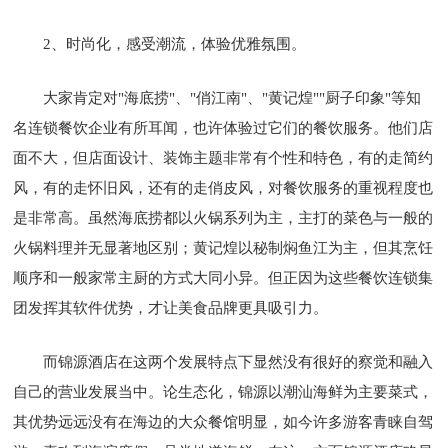
2、时尚化，感受潮流，体验优雅氛围。
大家肯定对"海底捞"、"俏江南"、"黄记煌""厨子印象"等知
名连锁餐饮企业有所耳闻，也许体验过它们的餐饮服务。他们店
面不大，但店面设计、装饰主题非常有个性和特色，有的走简约
风，有的走怀旧风，还有的走俏皮风，对餐饮服务的重视程度也
是非常高。虽然海底捞都以火锅系列为主，主打的菜色与一般的
火锅料理并无显著地区别；黄记煌以秘制焖鱼江为主，但其烹饪
顺序和一般家常主厨的方式大同小异。但正因为这些餐饮连锁集
团发挥其软件优势，才让美食品牌更具吸引力。
而锦源酒店在这两个发展特点下显然没有很好的察觉和融入
自己的营业发展当中。论生态化，锦源以潮汕海鲜为主要菜式，
其优势远远没有在海边的大众餐馆明显，如今许多游客青睐自驾