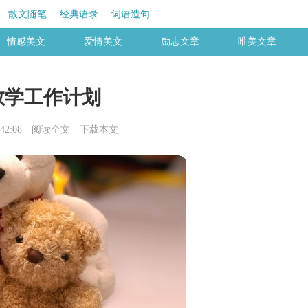
散文随笔
经典语录
词语造句
情感美文
爱情美文
励志文章
唯美文章
教学工作计划
42:08
阅读全文
下载本文