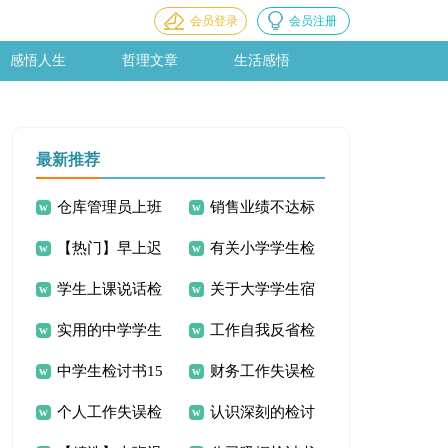
会员登录
会员注册
感悟人生
哲理文章
生活感悟
最新推荐
仓库管理员上班
销售业绩不达标
【热门】早上迟
有关小学学生检
时间不在岗检讨书
检讨书15篇
学生上课说话检
关于大学学生宿
到检讨书三篇
讨书范文7篇
实用的中学学生
工作自我反省检
讨书(集锦15篇)
舍检讨书七篇
中学生检讨书15
财务工作失误检
检讨书四篇
讨书15篇
个人工作失误检
认识深刻的检讨
篇
讨书集锦15篇