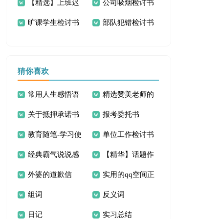
【精选】上班迟
公司吸烟检讨书
讨书15篇
书
旷课学生检讨书
部队犯错检讨书
到检讨书三篇
猜你喜欢
常用人生感悟语
精选赞美老师的
关于抵押承诺书
报考委托书
句摘录80条
诗歌
教育随笔-学习使
单位工作检讨书
范文锦集十篇
经典霸气说说感
【精华】话题作
用剪刀
外婆的道歉信
实用的qq空间正
言30句
文300字四篇
组词
反义词
能量的句子60句
日记
实习总结