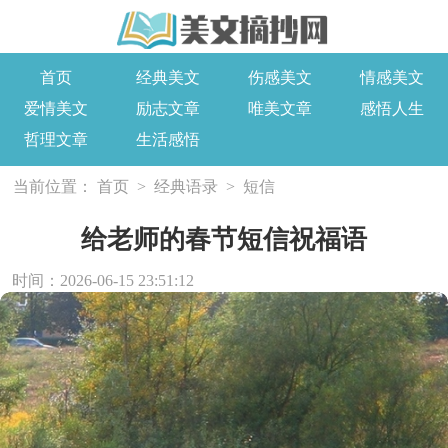
首页
经典美文
伤感美文
情感美文
爱情美文
励志文章
唯美文章
感悟人生
哲理文章
生活感悟
当前位置：
首页
>
经典语录
>
短信
给老师的春节短信祝福语
时间：2026-06-15 23:51:12