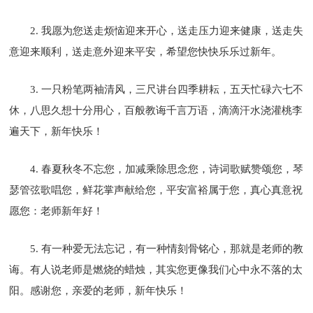
2. 我愿为您送走烦恼迎来开心，送走压力迎来健康，送走失
意迎来顺利，送走意外迎来平安，希望您快快乐乐过新年。
3. 一只粉笔两袖清风，三尺讲台四季耕耘，五天忙碌六七不
休，八思久想十分用心，百般教诲千言万语，滴滴汗水浇灌桃李
遍天下，新年快乐！
4. 春夏秋冬不忘您，加减乘除思念您，诗词歌赋赞颂您，琴
瑟管弦歌唱您，鲜花掌声献给您，平安富裕属于您，真心真意祝
愿您：老师新年好！
5. 有一种爱无法忘记，有一种情刻骨铭心，那就是老师的教
诲。有人说老师是燃烧的蜡烛，其实您更像我们心中永不落的太
阳。感谢您，亲爱的老师，新年快乐！