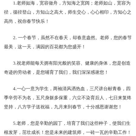
1.老师如海，宽容做舟，方知海之宽阔；老师如山，宽容为
径，循径登山，方知山之高大，师生交心，心心相印，方知心之
高尚，祝你春节快乐！
2. 一个春节，虽然不在春天，却春意盎然。老师，您的春节
最美，这一天，满园的百花都为您盛开！
3.祝老师能每天拥有阳光般的笑容、健康的身体，您是创造
奇迹的劳动者，是您哺育了我们，我们深深感谢您！
4.一心一意为学生，两袖清风洒热血，三尺讲台献青春，四
季辛劳不为名，五尺身躯多保重，六尘不染育后人，七日来复终
坚持，八方学子送祝福，九月来到春节，十分感恩谢谢您！
5.老师，您是辛勤的园丁，培育了我们这些种子，使我们生
根发芽，茁壮成长！您是未来的建筑师，一砖一瓦的辛勤工作！