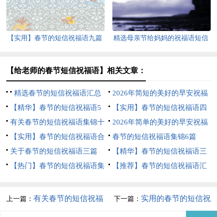
【实用】春节的短信祝福语九篇
精选母亲节给妈妈的祝福语短信
集合51条
【给老师的春节短信祝福语】相关文章：
精选春节的短信祝福语汇总
2026年简短的美好的早安祝福
六篇
【精华】春节的短信祝福语5
语短信大汇总57条
【实用】春节的短信祝福语四
篇
有关春节的短信祝福语集锦十
篇
2026年简单的美好的早安祝福
篇
【实用】春节的短信祝福语合
语短信53条
春节的短信祝福语集锦6篇
集八篇
关于春节的短信祝福语三篇
【精华】春节的短信祝福语三
【热门】春节的短信祝福语集
篇
【推荐】春节的短信祝福语汇
合5篇
编五篇
有关春节的短信祝福
实用的春节的短信祝
上一篇：
下一篇：
语三篇
福语集合6篇