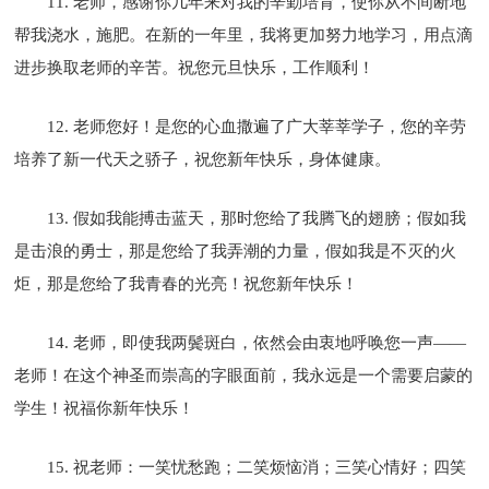
11. 老师，感谢你几年来对我的辛勤培育，使你从不间断地
帮我浇水，施肥。在新的一年里，我将更加努力地学习，用点滴
进步换取老师的辛苦。祝您元旦快乐，工作顺利！
12. 老师您好！是您的心血撒遍了广大莘莘学子，您的辛劳
培养了新一代天之骄子，祝您新年快乐，身体健康。
13. 假如我能搏击蓝天，那时您给了我腾飞的翅膀；假如我
是击浪的勇士，那是您给了我弄潮的力量，假如我是不灭的火
炬，那是您给了我青春的光亮！祝您新年快乐！
14. 老师，即使我两鬓斑白，依然会由衷地呼唤您一声――
老师！在这个神圣而崇高的字眼面前，我永远是一个需要启蒙的
学生！祝福你新年快乐！
15. 祝老师：一笑忧愁跑；二笑烦恼消；三笑心情好；四笑