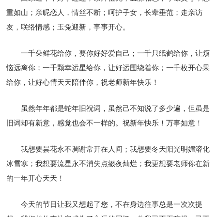
重如山；亲昵恋人，情丝不断；呵护子女，长辈垂范；走亲访
友，联络情感；玉兔迎新，事事开心。
一千朵鲜花给你，要你好好爱自己；一千只纸鹤给你，让烦
恼远离你；一千颗幸运星给你，让好运围绕着你；一千枚开心果
给你，让好心情天天陪伴你，祝老师新年快乐！
虽然年年都是蛇年旧祝词，虽然己不知说了多少遍，但虽是
旧词却有新意，感觉也会不一样的。祝新年快乐！万事如意！
我想要昙花永不凋谢常开在人间；我想要冬天阳光明媚溶化
冰雪寒；我想要流星永不消失点缀夜灿烂；我更想要老师你在新
的一年开心天天！
今天的节日让我又想起了您，不在身边往事总是一次次提