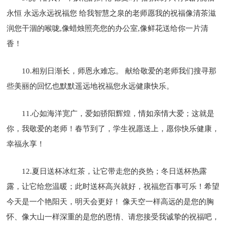
永恒 永远永远祝福您 给我智慧之泉的老师愿我的祝福像清茶滋
润您干涸的喉咙,像蜡烛照亮您的办公室,像鲜花送给你一片清
香！
10.相别日渐长，师恩永难忘。 献给敬爱的老师我们搜寻那
些美丽的回忆也默默遥远地祝福您永远健康快乐。
11.心如海洋宽广，爱如骄阳辉煌，情如亲情大爱；这就是
你，我敬爱的老师！春节到了，学生祝愿送上，愿你快乐健康，
幸福永享！
12.夏日送杯冰红茶，让它带走您的炎热；冬日送杯热露
露，让它给您温暖；此时送杯高兴就好，祝福您百事可乐！希望
今天是一个艳阳天，明天会更好！ 像天空一样高远的是您的胸
怀、像大山一样深重的是您的恩情、请您接受我诚挚的祝福吧，