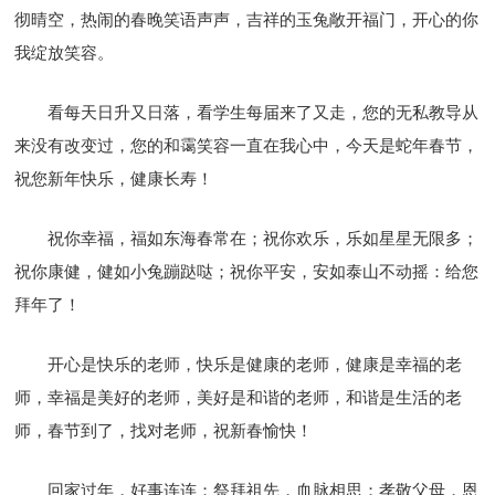
彻晴空，热闹的春晚笑语声声，吉祥的玉兔敞开福门，开心的你
我绽放笑容。
看每天日升又日落，看学生每届来了又走，您的无私教导从
来没有改变过，您的和霭笑容一直在我心中，今天是蛇年春节，
祝您新年快乐，健康长寿！
祝你幸福，福如东海春常在；祝你欢乐，乐如星星无限多；
祝你康健，健如小兔蹦跶哒；祝你平安，安如泰山不动摇：给您
拜年了！
开心是快乐的老师，快乐是健康的老师，健康是幸福的老
师，幸福是美好的老师，美好是和谐的老师，和谐是生活的老
师，春节到了，找对老师，祝新春愉快！
回家过年，好事连连；祭拜祖先，血脉相思；孝敬父母，恩