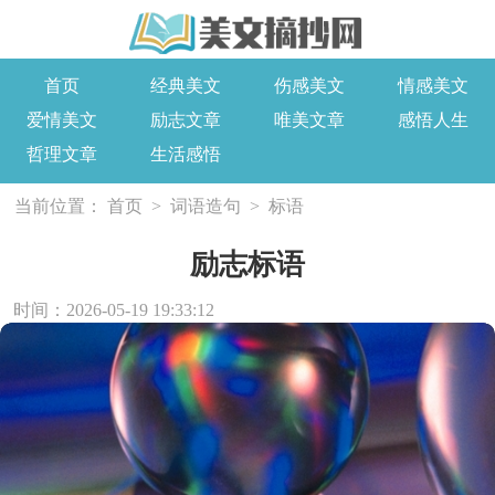
首页
经典美文
伤感美文
情感美文
爱情美文
励志文章
唯美文章
感悟人生
哲理文章
生活感悟
当前位置：
首页
>
词语造句
>
标语
励志标语
时间：2026-05-19 19:33:12