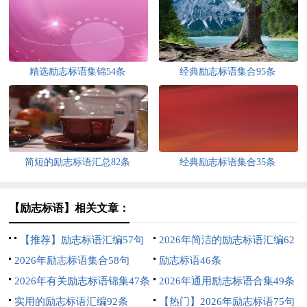
精选励志标语集锦54条
经典励志标语集合95条
简短的励志标语汇总82条
经典励志标语集合35条
【励志标语】相关文章：
【推荐】励志标语汇编57句
2026年简洁的励志标语汇编62
2026年励志标语集合58句
条
励志标语46条
2026年有关励志标语锦集47条
2026年通用励志标语合集49条
实用的励志标语汇编92条
【热门】2026年励志标语75句