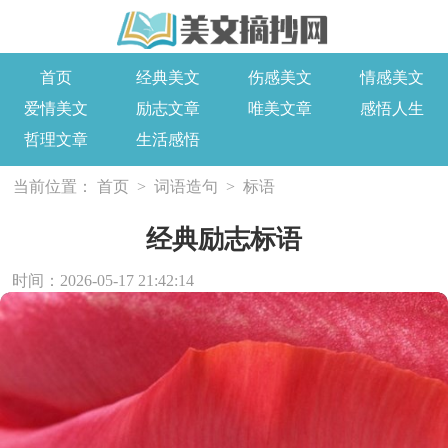
首页
经典美文
伤感美文
情感美文
爱情美文
励志文章
唯美文章
感悟人生
哲理文章
生活感悟
当前位置：
首页
>
词语造句
>
标语
经典励志标语
时间：2026-05-17 21:42:14