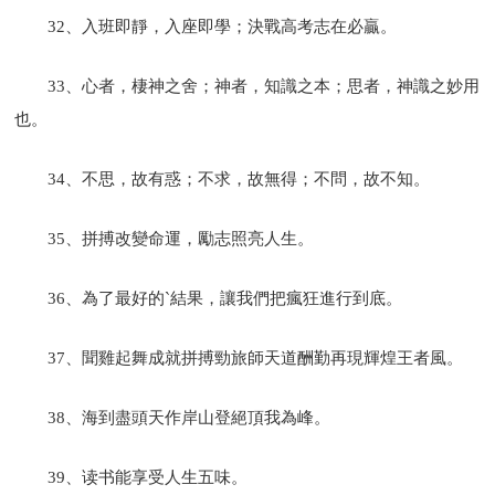
32、入班即靜，入座即學；決戰高考志在必贏。
33、心者，棲神之舍；神者，知識之本；思者，神識之妙用
也。
34、不思，故有惑；不求，故無得；不問，故不知。
35、拼搏改變命運，勵志照亮人生。
36、為了最好的`結果，讓我們把瘋狂進行到底。
37、聞雞起舞成就拼搏勁旅師天道酬勤再現輝煌王者風。
38、海到盡頭天作岸山登絕頂我為峰。
39、读书能享受人生五味。