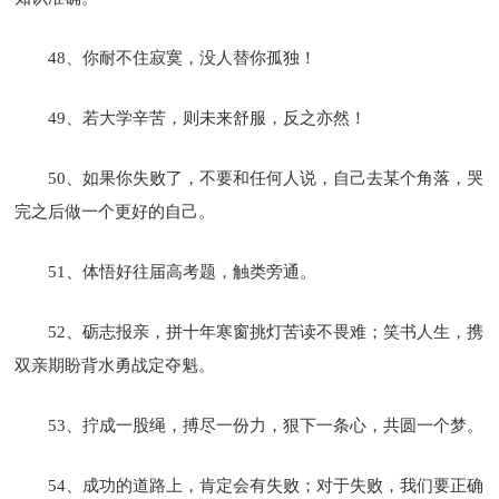
48、你耐不住寂寞，没人替你孤独！
49、若大学辛苦，则未来舒服，反之亦然！
50、如果你失败了，不要和任何人说，自己去某个角落，哭
完之后做一个更好的自己。
51、体悟好往届高考题，触类旁通。
52、砺志报亲，拼十年寒窗挑灯苦读不畏难；笑书人生，携
双亲期盼背水勇战定夺魁。
53、拧成一股绳，搏尽一份力，狠下一条心，共圆一个梦。
54、成功的道路上，肯定会有失败；对于失败，我们要正确