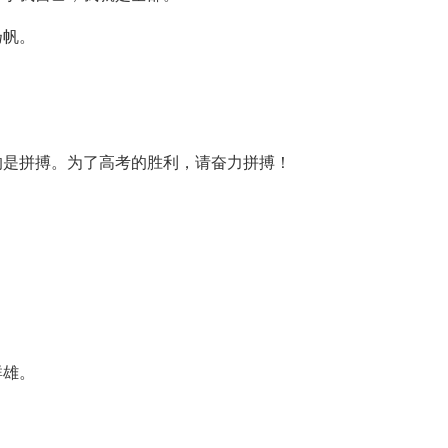
扬帆。
的是拼搏。为了高考的胜利，请奋力拼搏！
。
群雄。