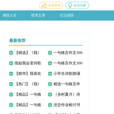
会员登录
会员注册
感悟人生
哲理文章
生活感悟
最新推荐
【精选】《我》
一句格言作文300
假如我会变诗歌
一句格言作文300
初中作文300字三篇
字8篇
【精华】我喜欢
小学生诗歌朗诵
字7篇
【热门】《我》
精选一句格言作
的一则格言作文300
稿范文
【精品】一句格
《乡村夏月》诗
初中作文300字四篇
文300字7篇
字四篇
【精品】一句格
没交作业检讨书
言启示的作文300字
歌