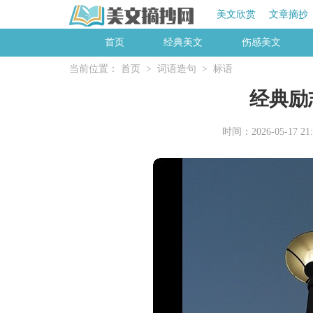
美文欣赏
文章摘抄
首页
经典美文
伤感美文
当前位置：
首页
>
词语造句
>
标语
经典励
时间：2026-05-17 21: