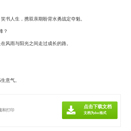
。
；笑书人生，携双亲期盼背水勇战定夺魁。
锋？
是在风雨与阳光之间走过成长的路。
。
书生意气。
点击下载文档
藏和打印
文档为doc格式