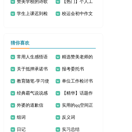
赞美学校的诗歌
【热门】个人工
言作文300字4篇
15篇
4篇
学生上课迟到检
校运会初中作文
作失误检讨书10篇
讨书15篇
300字汇编9篇
猜你喜欢
常用人生感悟语
精选赞美老师的
关于抵押承诺书
报考委托书
句摘录80条
诗歌
教育随笔-学习使
单位工作检讨书
范文锦集十篇
经典霸气说说感
【精华】话题作
用剪刀
外婆的道歉信
实用的qq空间正
言30句
文300字四篇
组词
反义词
能量的句子60句
日记
实习总结