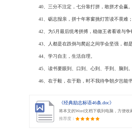
40、三分不注定，七分靠打拼，敢拼才会赢
41、砺志报亲，拼十年寒窗挑灯苦读不畏难
42、为5月最后统考拼搏，稳做王者看谁与争
43、人都是在跌倒与爬起之间学会坚强，都
44、学习自主，生活自理。
45、读书要眼到、口到、心到、手到、脑到
46、在于毅，在于勤，时不我待争朝夕岂能
《经典励志标语46条.doc》
将本文的Word文档下载到电脑，方便收
推荐度：