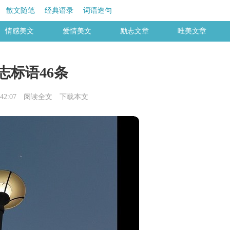
散文随笔
经典语录
词语造句
情感美文
爱情美文
励志文章
唯美文章
志标语46条
42:07
阅读全文
下载本文