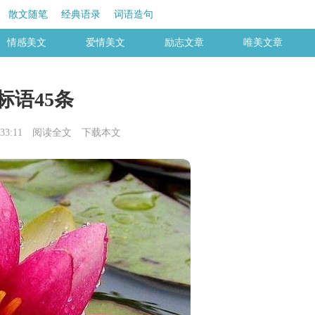
散文随笔
经典语录
词语造句
情感美文
爱情美文
励志文章
唯美文章
标语45条
33:11
阅读全文
下载本文