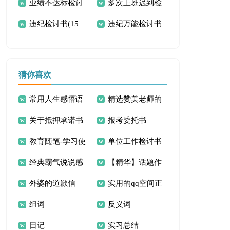
业绩不达标检讨
多次上班迟到检
讨书(合集15篇)
违纪检讨书(15
违纪万能检讨书
书15篇
讨书合集八篇
篇)
猜你喜欢
常用人生感悟语
精选赞美老师的
关于抵押承诺书
报考委托书
句摘录80条
诗歌
教育随笔-学习使
单位工作检讨书
范文锦集十篇
经典霸气说说感
【精华】话题作
用剪刀
外婆的道歉信
实用的qq空间正
言30句
文300字四篇
组词
反义词
能量的句子60句
日记
实习总结