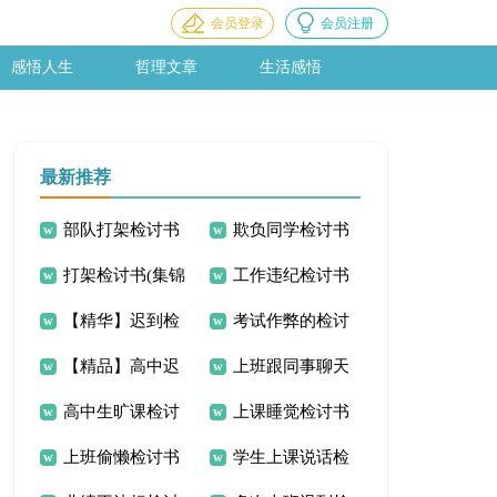
会员登录
会员注册
感悟人生
哲理文章
生活感悟
最新推荐
部队打架检讨书
欺负同学检讨书
打架检讨书(集锦
工作违纪检讨书
15篇
【精华】迟到检
考试作弊的检讨
15篇)
15篇
【精品】高中迟
上班跟同事聊天
讨书集锦10篇
书
高中生旷课检讨
上课睡觉检讨书
到检讨书4篇
检讨书
上班偷懒检讨书
学生上课说话检
书15篇
集合15篇