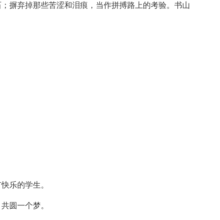
石；摒弃掉那些苦涩和泪痕，当作拼搏路上的考验。书山
有快乐的学生。
，共圆一个梦。