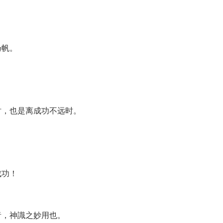
扬帆。
时，也是离成功不远时。
成功！
者，神識之妙用也。