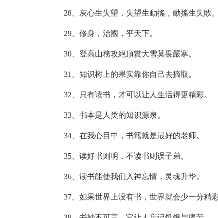
28、灰心生失望，失望生動搖，動搖生失敗
29、修身，治國，平天下。
30、登高山務攻絕頂賞大雪莫畏嚴寒。
31、知识树上的果实靠你自己去摘取。
32、只有读书，才可以让人生活得更精彩。
33、书本是人类的知识源泉。
34、在我心目中，书籍就是最好的老师。
35、读好书则明，不读书则误子弟。
36、读书能使我们入神忘情，灵魂升华。
37、如果世界上没有书，世界就会少一分精
38、书妙不可言，它让人忘记饥饿与痛苦。