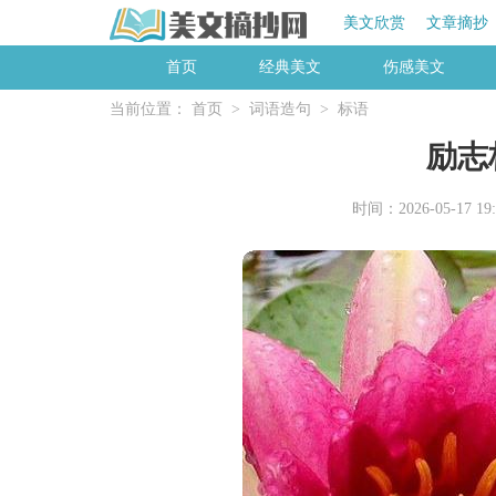
美文欣赏
文章摘抄
首页
经典美文
伤感美文
当前位置：
首页
>
词语造句
>
标语
励志
时间：2026-05-17 19: